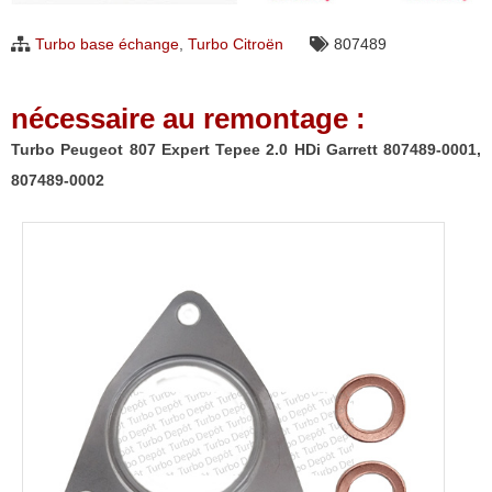
Expert
Turbo base échange
,
Turbo Citroën
807489
Tepee
2.0
nécessaire au remontage :
HDi
Garrett
Turbo Peugeot 807 Expert Tepee 2.0 HDi Garrett 807489-0001,
807489-
807489-0002
0001,
807489-
0002