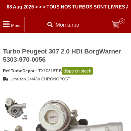
8 Aug 2026
> > > TOUS NOS TURBOS SONT LIVRES AVE
0
Mon turbo
Menu
Turbo Peugeot 307 2.0 HDI BorgWarner
5303-970-0056
dispo en stock
Ref TurboDepot :
TX10318T-B
Livraison 24/48h CHRONOPOST