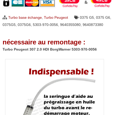
307
2.0
Turbo base échange
,
Turbo Peugeot
0375 G5
,
0375 G6
,
HDI
0375G5
,
0375G6
,
5303-970-0056
,
9640355080
,
9640873380
BorgWarner
5303-
nécessaire au remontage :
970-
0056
Turbo Peugeot 307 2.0 HDI BorgWarner 5303-970-0056