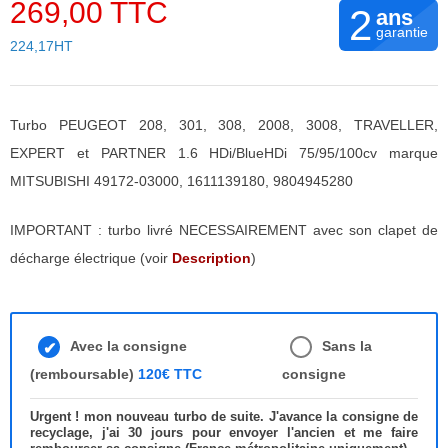
269,00 TTC
2
ans
garantie
224,17HT
Turbo PEUGEOT 208, 301, 308, 2008, 3008, TRAVELLER,
EXPERT et PARTNER 1.6 HDi/BlueHDi 75/95/100cv marque
MITSUBISHI 49172-03000, 1611139180, 9804945280
IMPORTANT : turbo livré NECESSAIREMENT avec son clapet de
décharge électrique (voir
Description
)
Avec la consigne
Sans la
(remboursable)
120€ TTC
consigne
Urgent ! mon nouveau turbo de suite. J'avance la consigne de
recyclage, j'ai 30 jours pour envoyer l'ancien et me faire