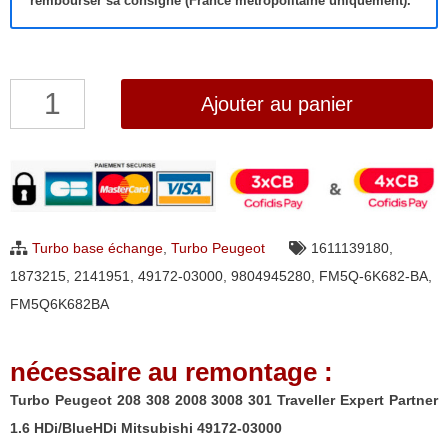
rembourser sa consigne (France métropolitaine uniquement).
quantité
Ajouter au panier
de
Turbo
Peugeot
208
308
Turbo base échange
,
Turbo Peugeot
1611139180
,
2008
1873215
,
2141951
,
49172-03000
,
9804945280
,
FM5Q-6K682-BA
,
3008
FM5Q6K682BA
301
Traveller
nécessaire au remontage :
Expert
Partner
Turbo Peugeot 208 308 2008 3008 301 Traveller Expert Partner
1.6
1.6 HDi/BlueHDi Mitsubishi 49172-03000