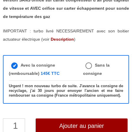
version SANS orifice sur carter compresseur d’air pour capteur
de vitesse et AVEC orifice sur carter échappement pour sonde
de température des gaz
IMPORTANT : turbo livré NECESSAIREMENT avec son boitier
actuateur électrique (voir
Description
)
Avec la consigne
Sans la
(remboursable)
145€ TTC
consigne
Urgent ! mon nouveau turbo de suite. J'avance la consigne de
recyclage, j'ai 30 jours pour envoyer l'ancien et me faire
rembourser sa consigne (France métropolitaine uniquement).
quantité
Ajouter au panier
de