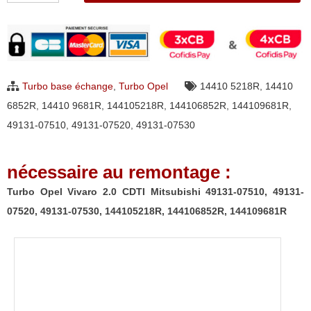
Turbo
Opel
Vivaro
2.0
Turbo base échange
,
Turbo Opel
14410 5218R
,
14410
CDTI
6852R
,
14410 9681R
,
144105218R
,
144106852R
,
144109681R
,
Mitsubishi
49131-07510
,
49131-07520
,
49131-07530
49131-
07510,
nécessaire au remontage :
49131-
07520,
Turbo Opel Vivaro 2.0 CDTI Mitsubishi 49131-07510, 49131-
49131-
07520, 49131-07530, 144105218R, 144106852R, 144109681R
07530,
144105218R,
144106852R,
144109681R