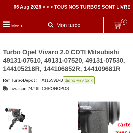
06 Aug 2026
> > > TOUS NOS TURBOS SONT LIVRES 
0
Mon turbo
Menu
Turbo Opel Vivaro 2.0 CDTI Mitsubishi
49131-07510, 49131-07520, 49131-07530,
144105218R, 144106852R, 144109681R
dispo en stock
Ref TurboDepot :
TX11599D-B
Livraison 24/48h CHRONOPOST