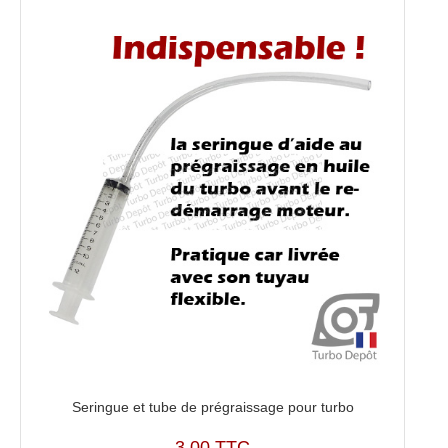
0011,
883861-
0001
Seringue et tube de prégraissage pour turbo
3,00 TTC