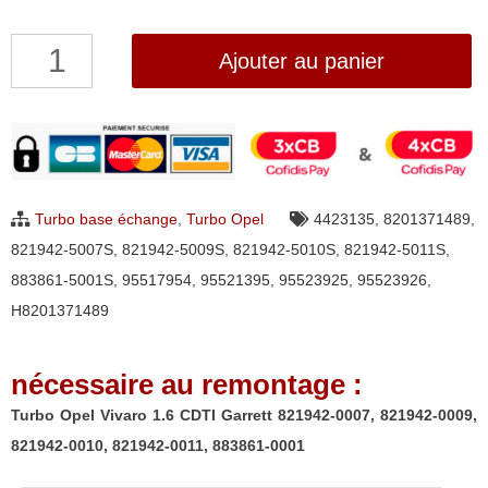
quantité
Ajouter au panier
de
Turbo
Opel
Vivaro
1.6
Turbo base échange
,
Turbo Opel
4423135
,
8201371489
,
CDTI
821942-5007S
,
821942-5009S
,
821942-5010S
,
821942-5011S
,
Garrett
883861-5001S
,
95517954
,
95521395
,
95523925
,
95523926
,
821942-
H8201371489
0007,
821942-
nécessaire au remontage :
0009,
821942-
Turbo Opel Vivaro 1.6 CDTI Garrett 821942-0007, 821942-0009,
0010,
821942-0010, 821942-0011, 883861-0001
821942-