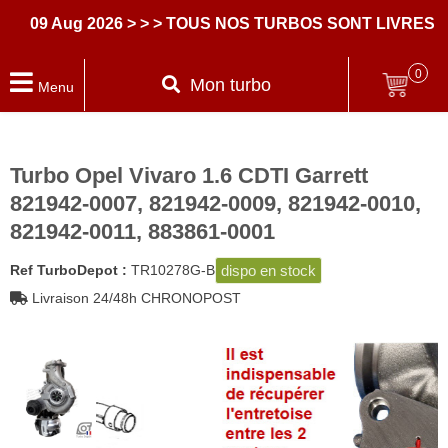
09 Aug 2026
> > > TOUS NOS TURBOS SONT LIVRES AVE
0
Mon turbo
Menu
Turbo Opel Vivaro 1.6 CDTI Garrett
821942-0007, 821942-0009, 821942-0010,
821942-0011, 883861-0001
dispo en stock
Ref TurboDepot :
TR10278G-B
Livraison 24/48h CHRONOPOST