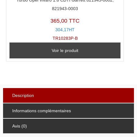
Turbo Opel Vivaro 1.6 CDTI Garrett 821943-0002,
821943-0003
365,00 TTC
304,17HT
TR10283P-B
Voir le produit
Description
Informations complémentaires
Avis (0)