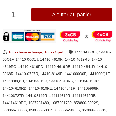
quantité
Ajouter au panier
de
Turbo
Opel
Movano
2.3
Turbo base échange
,
Turbo Opel
14410-00Q0F
,
14410-
CDTI
00Q1F
,
14410-00Q1J
,
14410-4619R
,
14410-4619RB
,
14410-
Garrett
4619RC
,
14410-4619RD
,
14410-4619RE
,
14410-4841R
,
14410-
858866-
5968R
,
14410-6727R
,
14410-8149R
,
1441000Q0F
,
1441000Q1F
,
0002,
1441000Q1J
,
144104619R
,
144104619RB
,
144104619RC
,
858866-
144104619RD
,
144104619RE
,
144104841R
,
144105968R
,
0003,
144106727R
,
144108149R
,
144114619R
,
144114619RB
,
858866-
144114619RC
,
1687261480
,
1687261780
,
858866-5002S
,
0004,
858866-5003S
,
858866-5004S
,
858866-5005S
,
858866-5008S
,
858866-