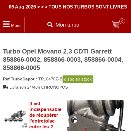
6 Aug 2026
> > > TOUS NOS TURBOS SONT LIVRES AVE
0
Mon turbo
Menu
Turbo Opel Movano 2.3 CDTI Garrett
858866-0002, 858866-0003, 858866-0004,
858866-0005
dispo en stock
Ref TurboDepot :
TR10476Z-B
Livraison 24/48h CHRONOPOST