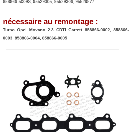
858866-5009S
,
95529305
,
95529306
,
95529877
0005
nécessaire au remontage :
Turbo Opel Movano 2.3 CDTI Garrett 858866-0002, 858866-
0003, 858866-0004, 858866-0005