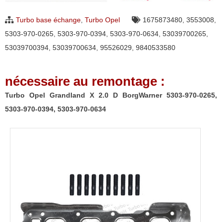
X
Turbo base échange
,
Turbo Opel
1675873480
,
3553008
,
2.0
5303-970-0265
,
5303-970-0394
,
5303-970-0634
,
53039700265
,
D
53039700394
,
53039700634
,
95526029
,
9840533580
BorgWarner
5303-
nécessaire au remontage :
970-
0265,
Turbo Opel Grandland X 2.0 D BorgWarner 5303-970-0265,
5303-
5303-970-0394, 5303-970-0634
970-
0394,
5303-
970-
0634