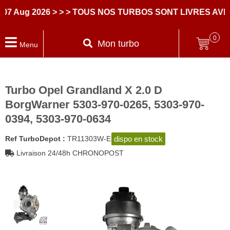
 Aug 2026
> > > TOUS NOS TURBOS SONT LIVRES AVEC
0
Mon turbo
Menu
Turbo Opel Grandland X 2.0 D
BorgWarner 5303-970-0265, 5303-970-
0394, 5303-970-0634
dispo en stock
Ref TurboDepot :
TR11303W-E
Livraison 24/48h CHRONOPOST