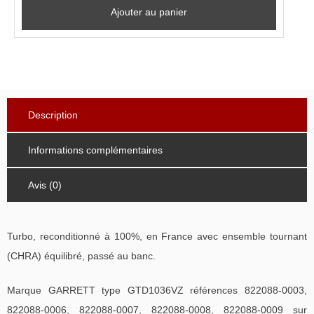
Ajouter au panier
Description
Informations complémentaires
Avis (0)
Turbo, reconditionné à 100%, en France avec ensemble tournant
(CHRA) équilibré, passé au banc.
Marque GARRETT type GTD1036VZ références 822088-0003,
822088-0006, 822088-0007, 822088-0008, 822088-0009 sur