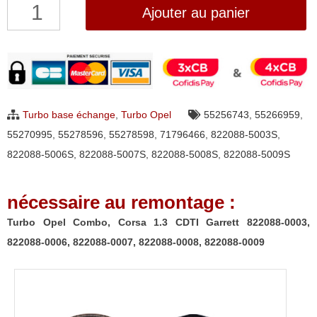
quantité
Ajouter au panier
de
Turbo
Opel
Combo,
Corsa
Turbo base échange
,
Turbo Opel
55256743
,
55266959
,
1.3
55270995
,
55278596
,
55278598
,
71796466
,
822088-5003S
,
CDTI
822088-5006S
,
822088-5007S
,
822088-5008S
,
822088-5009S
Garrett
822088-
nécessaire au remontage :
0003,
822088-
Turbo Opel Combo, Corsa 1.3 CDTI Garrett 822088-0003,
0006,
822088-0006, 822088-0007, 822088-0008, 822088-0009
822088-
0007,
822088-