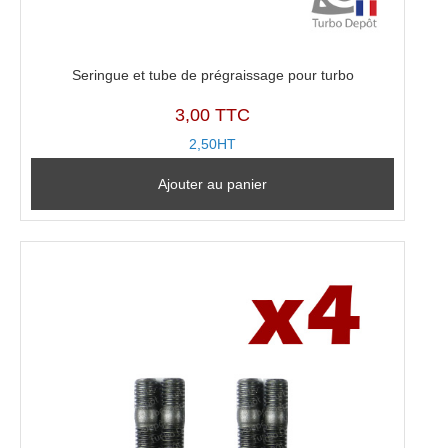
Seringue et tube de prégraissage pour turbo
3,00 TTC
2,50HT
Ajouter au panier