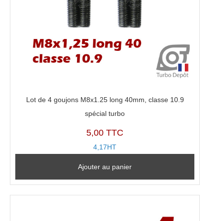
Lot de 4 goujons M8x1.25 long 40mm, classe 10.9
spécial turbo
5,00 TTC
4,17HT
Ajouter au panier