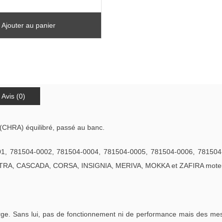
Ajouter au panier
Avis (0)
(CHRA) équilibré, passé au banc.
 781504-0002, 781504-0004, 781504-0005, 781504-0006, 781504-0
STRA, CASCADA, CORSA, INSIGNIA, MERIVA, MOKKA et ZAFIRA moteur
. Sans lui, pas de fonctionnement ni de performance mais des mess