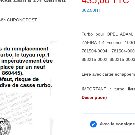
435,00 TTC
362,50HT
4/48h CHRONOPOST
Turbo pour OPEL ADAM,
ZAFIRA 1.4 Essence 100/
781504-0004, 781504-000
853215-0002, 853215-0003
Livré avec carter échappe
IMPORTANT : turbo liv
Description
)
Avec la consign