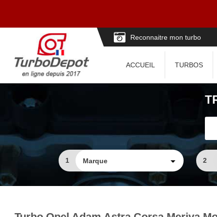
Reconnaitre mon turbo
ACCUEIL
TURBOS
T
1
2
Turbo Opel Adam Astra Corsa Meriva Mok