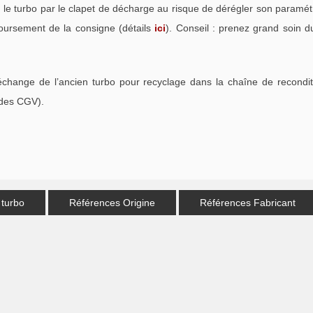
e turbo par le clapet de décharge au risque de dérégler son paramétra
oursement de la consigne (détails
ici
). Conseil : prenez grand soin d
échange de l’ancien turbo pour recyclage dans la chaîne de recondi
 des CGV).
 turbo
Références Origine
Références Fabricant