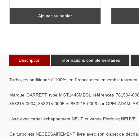
Ajouter au panier
Description
Informations complémentaires
Turbo, reconditionné à 100%, en France avec ensemble tournant 
Marque GARRETT type MGT1446MZGL références 781504-0001,
853215-0004, 853215-0005 et 853215-0006 sur OPEL ADAM, A
Livré avec carter échappement NEUF et vanne Pierburg NEUVE
Ce turbo est NECESSAIREMENT livré avec son clapet de décharge