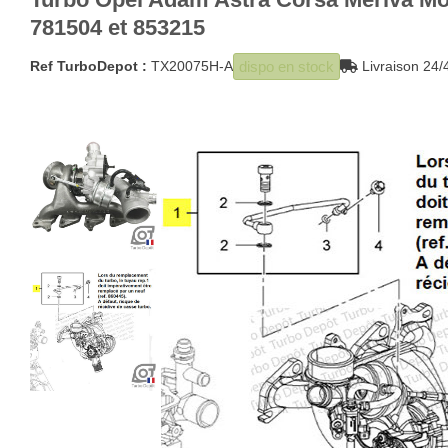
781504 et 853215
dispo en stock
Ref TurboDepot :
TX20075H-A
Livraison 2