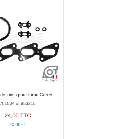
781504
et
853215
de joints pour turbo Garrett
781504 et 853215
24,00 TTC
20,00HT