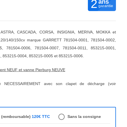
2
ans
garantie
 ASTRA, CASCADA, CORSA, INSIGNIA, MERIVA, MOKKA et
120/140/150cv marque GARRETT 781504-0001, 781504-0002,
5, 781504-0006, 781504-0007, 781504-0011, 853215-0001,
, 853215-0004, 853215-0005 et 853215-0006.
ment NEUF et vanne Pierburg NEUVE
ré NECESSAIREMENT avec son clapet de décharge (voir
e (remboursable)
120€ TTC
Sans la consigne