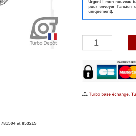
Urgent ! mon nouveau tur
pour envoyer l'ancien 
uniquement).
quantité
de
Turbo
Opel
Adam
Astra
Corsa
Turbo base échange
,
Tu
Meriva
Mokka
Zafira
 781504 et 853215
1.4
Garrett