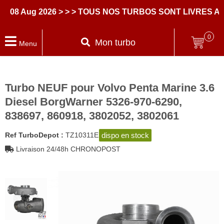
8 Aug 2026
> > > TOUS NOS TURBOS SONT LIVRES AVEC
0
Mon turbo
Menu
Turbo NEUF pour Volvo Penta Marine 3.6
Diesel BorgWarner 5326-970-6290,
838697, 860918, 3802052, 3802061
dispo en stock
Ref TurboDepot :
TZ10311E
Livraison 24/48h CHRONOPOST