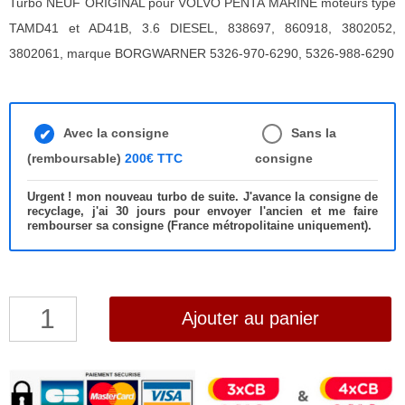
Turbo NEUF ORIGINAL pour VOLVO PENTA MARINE moteurs type
TAMD41 et AD41B, 3.6 DIESEL, 838697, 860918, 3802052,
3802061, marque BORGWARNER 5326-970-6290, 5326-988-6290
Avec la consigne
Sans la
(remboursable)
200€ TTC
consigne
Urgent ! mon nouveau turbo de suite. J'avance la consigne de
recyclage, j'ai 30 jours pour envoyer l'ancien et me faire
rembourser sa consigne (France métropolitaine uniquement).
quantité
Ajouter au panier
de
Turbo
NEUF