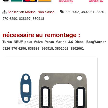
pour
Volvo
Application Marine
,
Non classé
3802052
,
3802061
,
5326-
Penta
970-6290
,
838697
,
860918
Marine
3.6
nécessaire au remontage :
Diesel
BorgWarner
Turbo NEUF pour Volvo Penta Marine 3.6 Diesel BorgWarner
5326-
5326-970-6290, 838697, 860918, 3802052, 3802061
970-
6290,
838697,
860918,
3802052,
3802061