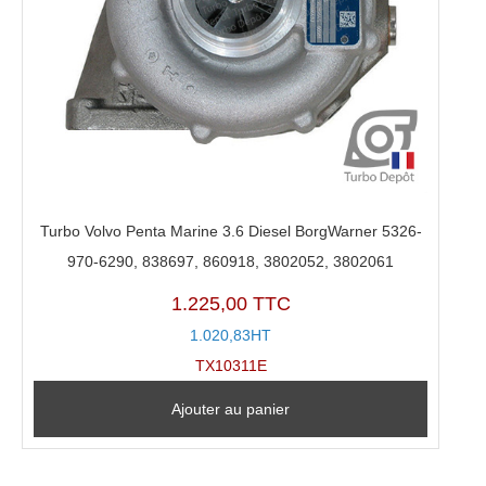
Turbo Volvo Penta Marine 3.6 Diesel BorgWarner 5326-
970-6290, 838697, 860918, 3802052, 3802061
1.225,00 TTC
1.020,83HT
TX10311E
Ajouter au panier