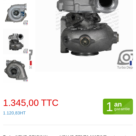
1.345,00 TTC
1
an
garantie
1.120,83HT