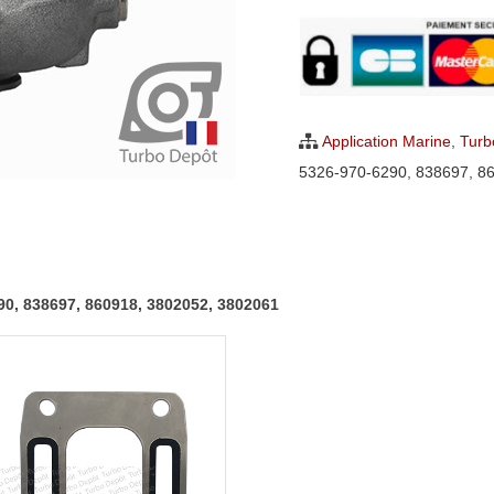
Turbo
Volvo
Penta
Marine
3.6
Application Marine
,
Turb
Diesel
5326-970-6290
,
838697
,
8
BorgWarner
5326-
970-
6290,
90, 838697, 860918, 3802052, 3802061
838697,
860918,
3802052,
3802061