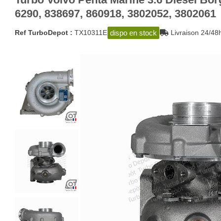
6290, 838697, 860918, 3802052, 3802061
dispo en stock
Ref TurboDepot :
TX10311E
Livraison 24/