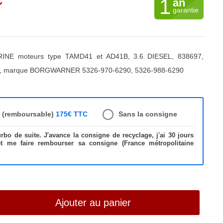
C
1
an
garantie
NE moteurs type TAMD41 et AD41B, 3.6 DIESEL, 838697,
1, marque BORGWARNER 5326-970-6290, 5326-988-6290
e (remboursable)
175€ TTC
Sans la consigne
bo de suite. J'avance la consigne de recyclage, j'ai 30 jours
et me faire rembourser sa consigne (France métropolitaine
Ajouter au panier