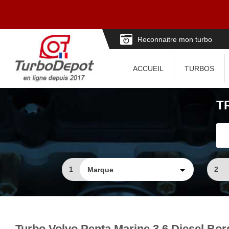
Reconnaitre mon turbo
ACCUEIL
TURBOS
T
1
2
Turbo Volvo Penta Marine 3.6 Diesel Bo