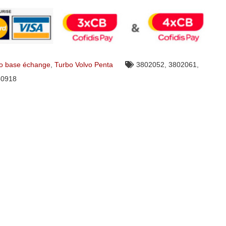
o base échange
,
Turbo Volvo Penta
3802052
,
3802061
,
60918