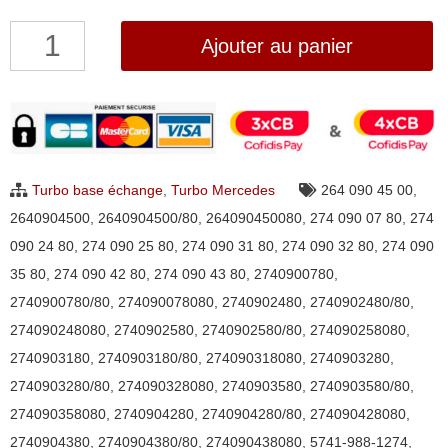
quantité
Ajouter au panier
de
Turbo
NEUF
pour
Mercedes
Turbo base échange
,
Turbo Mercedes
264 090 45 00
,
C200,
2640904500
,
2640904500/80
,
264090450080
,
274 090 07 80
,
274
C250,
090 24 80
,
274 090 25 80
,
274 090 31 80
,
274 090 32 80
,
274 090
C300,
35 80
,
274 090 42 80
,
274 090 43 80
,
2740900780
,
C350,
2740900780/80
,
274090078080
,
2740902480
,
2740902480/80
,
E200,
274090248080
,
2740902580
,
2740902580/80
,
274090258080
,
E250,
2740903180
,
2740903180/80
,
274090318080
,
2740903280
,
E300,
2740903280/80
,
274090328080
,
2740903580
,
2740903580/80
,
E350
274090358080
,
2740904280
,
2740904280/80
,
274090428080
,
CDI
2740904380
,
2740904380/80
,
274090438080
,
5741-988-1274
,