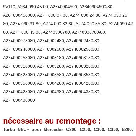
IHI
9V110
,
A264 090 45 00
,
A2640904500
,
A2640904500/80
,
Turbo
A264090450080
,
A274 090 07 80
,
A274 090 24 80
,
A274 090 25
9V110,
80
,
A274 090 31 80
,
A274 090 32 80
,
A274 090 35 80
,
A274 090 42
5741-
80
,
A274 090 43 80
,
A2740900780
,
A2740900780/80
,
988-
A274090078080
,
A2740902480
,
A2740902480/80
,
1274
A274090248080
,
A2740902580
,
A2740902580/80
,
A274090258080
,
A2740903180
,
A2740903180/80
,
A274090318080
,
A2740903280
,
A2740903280/80
,
A274090328080
,
A2740903580
,
A2740903580/80
,
A274090358080
,
A2740904280
,
A2740904280/80
,
A274090428080
,
A2740904380
,
A2740904380/80
,
A274090438080
nécessaire au remontage :
Turbo NEUF pour Mercedes C200, C250, C300, C350, E200,