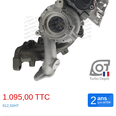
1.095,00 TTC
2
ans
garantie
912,50HT