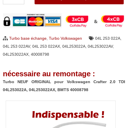
de
Turbo
NEUF
ORIGINAL
pour
Turbo base échange
,
Turbo Volkswagen
04L 253 022A
,
Volkswagen
04L 253 022AV
,
04L 253 022AX
,
04L253022A
,
04L253022AV
,
Crafter
04L253022AX
,
40008798
2.0
TDI
nécessaire au remontage :
04L253022A,
04L253022AX,
Turbo NEUF ORIGINAL pour Volkswagen Crafter 2.0 TDI
BMTS
04L253022A, 04L253022AX, BMTS 40008798
40008798