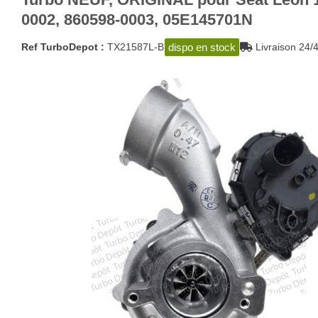
0002, 860598-0003, 05E145701N
dispo en stock
Ref TurboDepot :
TX21587L-B
Livraison 2