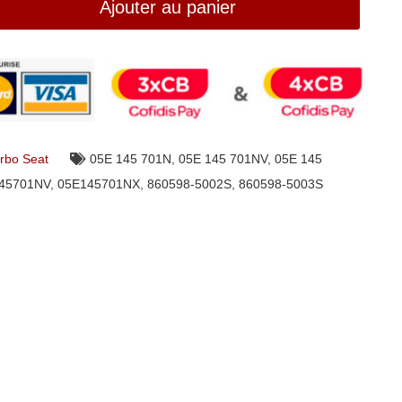
Ajouter au panier
rbo Seat
05E 145 701N
,
05E 145 701NV
,
05E 145
45701NV
,
05E145701NX
,
860598-5002S
,
860598-5003S