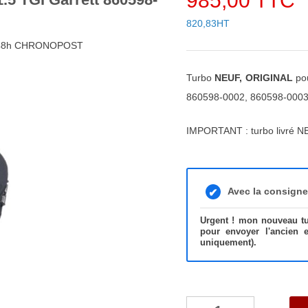
985,00 TTC
820,83HT
4/48h CHRONOPOST
Turbo
NEUF, ORIGINAL
po
860598-0002, 860598-000
IMPORTANT : turbo livré N
Avec la consign
Urgent ! mon nouveau tur
pour envoyer l'ancien 
uniquement).
quantité