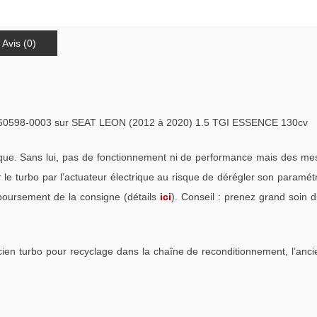
Avis (0)
0598-0003 sur SEAT LEON (2012 à 2020) 1.5 TGI ESSENCE 130cv
ue. Sans lui, pas de fonctionnement ni de performance mais des mess
 turbo par l’actuateur électrique au risque de dérégler son paramétr
mboursement de la consigne (détails
ici
). Conseil : prenez grand soin 
cien turbo pour recyclage dans la chaîne de reconditionnement, l’anci