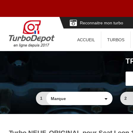
Reconnaitre mon turbo
ACCUEIL
TURBOS
T
1
2
Turbo NEUF, ORIGINAL pour Seat Leon 1.