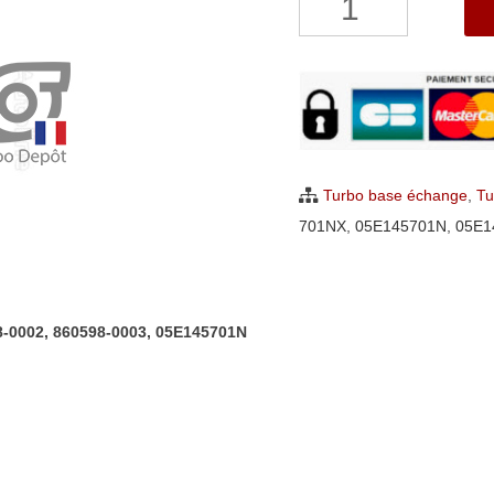
de
Turbo
NEUF,
ORIGINAL
pour
Seat
Turbo base échange
,
Tu
Leon
701NX
,
05E145701N
,
05E1
1.5
TGI
Garrett
8-0002, 860598-0003, 05E145701N
860598-
0002,
860598-
0003,
05E145701N