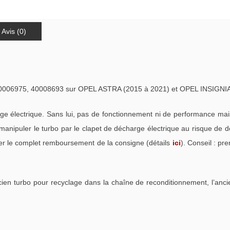
Avis (0)
975, 40008693 sur OPEL ASTRA (2015 à 2021) et OPEL INSIGNIA (
 électrique. Sans lui, pas de fonctionnement ni de performance ma
anipuler le turbo par le clapet de décharge électrique au risque de 
rer le complet remboursement de la consigne (détails
ici
). Conseil : pr
cien turbo pour recyclage dans la chaîne de reconditionnement, l’anci