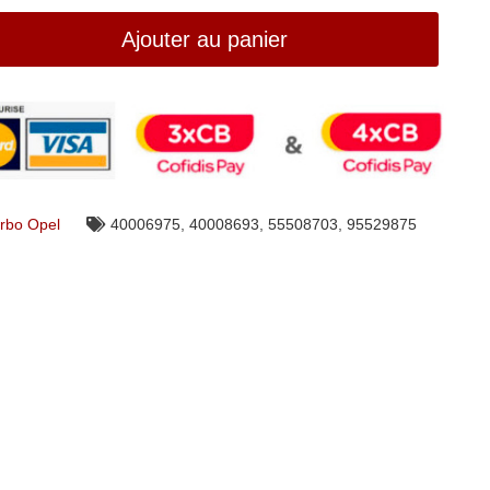
Ajouter au panier
rbo Opel
40006975
,
40008693
,
55508703
,
95529875