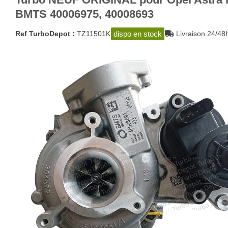
BMTS 40006975, 40008693
dispo en stock
Ref TurboDepot :
TZ11501K
Livraison 24/