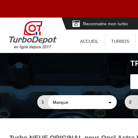
Reconnaitre mon turbo
ACCUEIL
TURBOS
T
1
2
Turbo NEUF ORIGINAL pour Opel Astra I