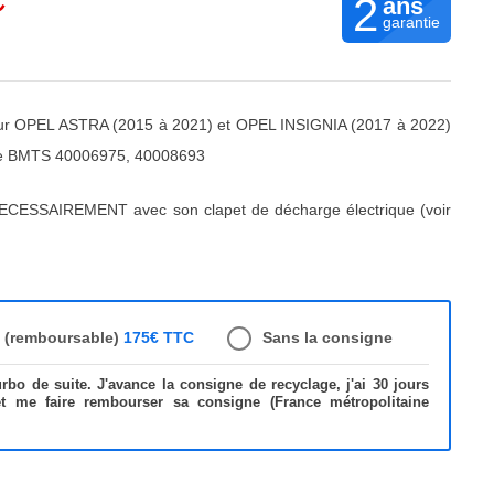
C
2
ans
garantie
r OPEL ASTRA (2015 à 2021) et OPEL INSIGNIA (2017 à 2022)
ue BMTS 40006975, 40008693
ECESSAIREMENT avec son clapet de décharge électrique (voir
e (remboursable)
175€ TTC
Sans la consigne
bo de suite. J'avance la consigne de recyclage, j'ai 30 jours
et me faire rembourser sa consigne (France métropolitaine