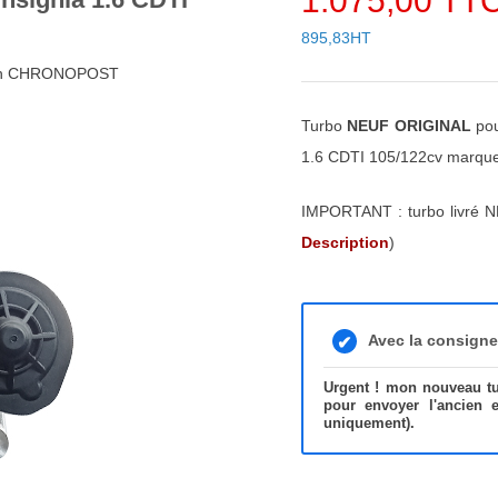
1.075,00 TT
895,83HT
48h CHRONOPOST
Turbo
NEUF ORIGINAL
pou
1.6 CDTI 105/122cv marq
IMPORTANT : turbo livré N
Description
)
Avec la consign
Urgent ! mon nouveau tur
pour envoyer l'ancien 
uniquement).