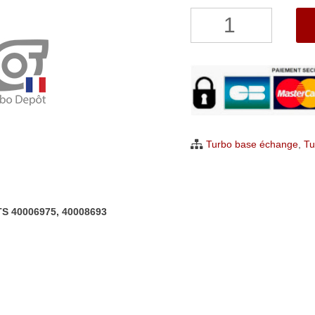
quantité
de
Turbo
NEUF
ORIGINAL
pour
Opel
Turbo base échange
,
Tu
Astra
Insignia
1.6
TS 40006975, 40008693
CDTI
BMTS
40006975,
40008693