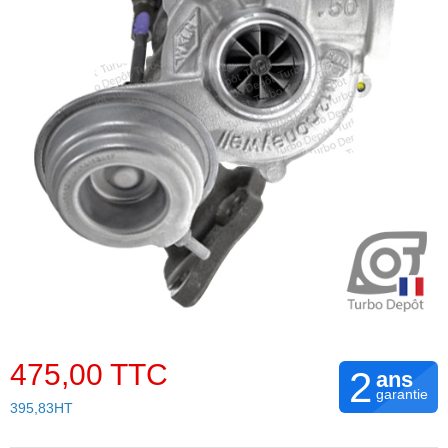
475,00 TTC
2
ans
garantie
395,83HT