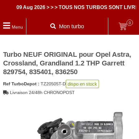
09 Aug 2026
> > > TOUS NOS TURBOS SONT LIVRES
0
Mon turbo
Menu
Turbo NEUF ORIGINAL pour Opel Astra,
Crossland, Grandland 1.2 THP Garrett
829754, 835401, 836250
dispo en stock
Ref TurboDepot :
TZ20505T-D
Livraison 24/48h CHRONOPOST