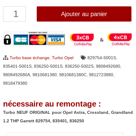
quantité
Ajouter au panier
de
Turbo
NEUF
ORIGINAL
pour
Turbo base échange
,
Turbo Opel
829754-5001S
,
Opel
835401-5001S
,
836250-5001S
,
836250-5002S
,
9808492680
,
Astra,
9808492680A
,
9810681380
,
9810681380C
,
9812723880
,
Crossland,
9818479380
Grandland
1.2
nécessaire au remontage :
THP
Garrett
Turbo NEUF ORIGINAL pour Opel Astra, Crossland, Grandland
829754,
1.2 THP Garrett 829754, 835401, 836250
835401,