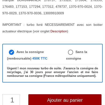
marque BORGWARNER 178737, 175328, 175904, 176339,
176483, 177153, 177294, 177312, 478737, 1370-970-0024, 1370-
970-0029, 1370-970-0036, 13009910009
IMPORTANT : turbo livré NECESSAIREMENT avec son boitier
actuateur électrique (voir onglet
Description
)
Avec la consigne
Sans la
(remboursable)
450€ TTC
consigne
Urgent ! mon nouveau turbo de suite. J'avance la consigne de
recyclage, j'ai 30 jours pour envoyer l'ancien et me faire
rembourser sa consigne (France métropolitaine uniquement).
quantité
Ajouter au panier
de