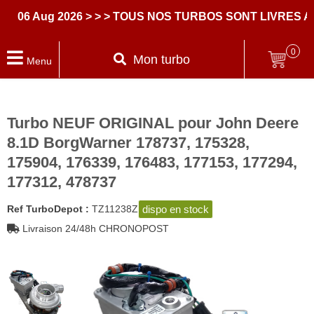
6 Aug 2026
> > > TOUS NOS TURBOS SONT LIVRES AVE
0
Mon turbo
Menu
Turbo NEUF ORIGINAL pour John Deere
8.1D BorgWarner 178737, 175328,
175904, 176339, 176483, 177153, 177294,
177312, 478737
dispo en stock
Ref TurboDepot :
TZ11238Z
Livraison 24/48h CHRONOPOST