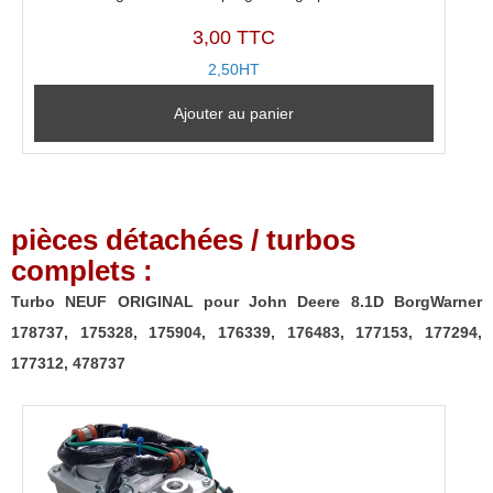
3,00 TTC
2,50HT
Ajouter au panier
pièces détachées / turbos
complets :
Turbo NEUF ORIGINAL pour John Deere 8.1D BorgWarner
178737, 175328, 175904, 176339, 176483, 177153, 177294,
177312, 478737