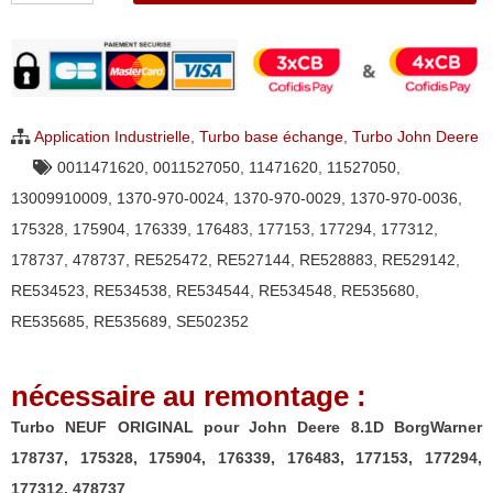
Turbo
NEUF
ORIGINAL
pour
Application Industrielle
,
Turbo base échange
,
Turbo John Deere
John
0011471620
,
0011527050
,
11471620
,
11527050
,
Deere
13009910009
,
1370-970-0024
,
1370-970-0029
,
1370-970-0036
,
8.1D
175328
,
175904
,
176339
,
176483
,
177153
,
177294
,
177312
,
BorgWarner
178737
,
478737
,
RE525472
,
RE527144
,
RE528883
,
RE529142
,
178737,
RE534523
,
RE534538
,
RE534544
,
RE534548
,
RE535680
,
175328,
RE535685
,
RE535689
,
SE502352
175904,
176339,
nécessaire au remontage :
176483,
177153,
Turbo NEUF ORIGINAL pour John Deere 8.1D BorgWarner
177294,
178737, 175328, 175904, 176339, 176483, 177153, 177294,
177312,
177312, 478737