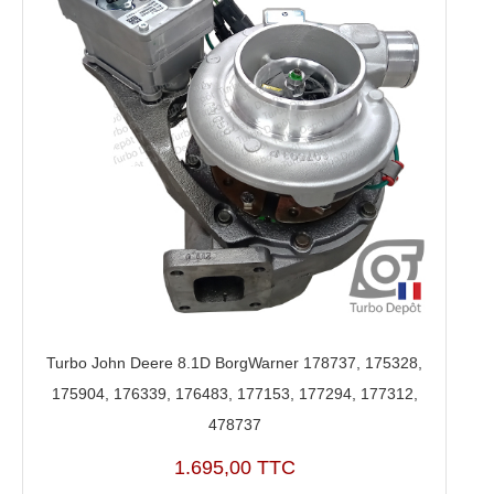
Turbo John Deere 8.1D BorgWarner 178737, 175328,
175904, 176339, 176483, 177153, 177294, 177312,
478737
1.695,00 TTC