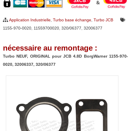
ORIGINAL
pour
Application Industrielle
,
Turbo base échange
,
Turbo JCB
JCB
1155-970-0020
,
11559700020
,
320/06377
,
32006377
4.8D
BorgWarner
nécessaire au remontage :
1155-
970-
Turbo NEUF, ORIGINAL pour JCB 4.8D BorgWarner 1155-970-
0020,
0020, 32006337, 320/06377
32006337,
320/06377