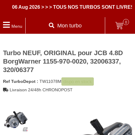
06 Aug 2026
> > > TOUS NOS TURBOS SONT LIVRES A
0
Mon turbo
Menu
Turbo NEUF, ORIGINAL pour JCB 4.8D
BorgWarner 1155-970-0020, 32006337,
320/06377
dispo en stock
Ref TurboDepot :
TW11078M
Livraison 24/48h CHRONOPOST