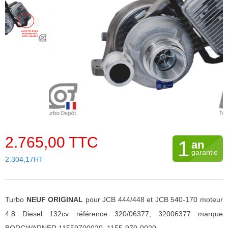
2.765,00 TTC
1
an
garantie
2.304,17HT
Turbo
NEUF ORIGINAL
pour JCB 444/448 et JCB 540-170 moteur
4.8 Diesel 132cv référence 320/06377, 32006377 marque