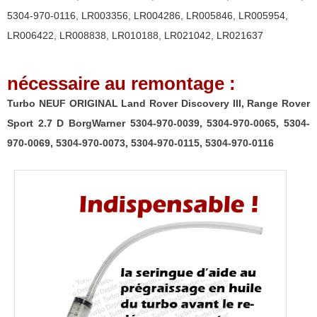
2.7
5304-970-0116
,
LR003356
,
LR004286
,
LR005846
,
LR005954
,
D
LR006422
,
LR008838
,
LR010188
,
LR021042
,
LR021637
BorgWarner
5304-
nécessaire au remontage :
970-
0039,
Turbo NEUF ORIGINAL Land Rover Discovery III, Range Rover
5304-
Sport 2.7 D BorgWarner 5304-970-0039, 5304-970-0065, 5304-
970-
970-0069, 5304-970-0073, 5304-970-0115, 5304-970-0116
0065,
5304-
970-
0069,
5304-
970-
0073,
5304-