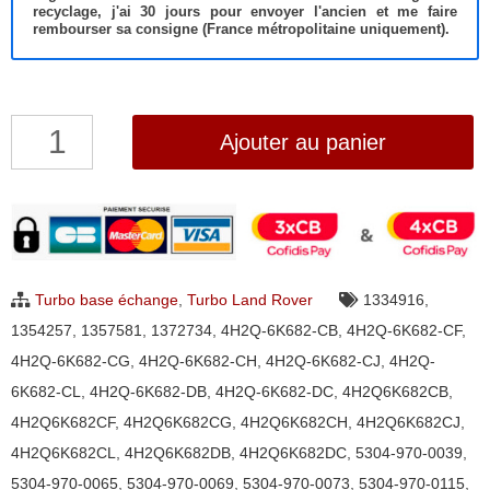
recyclage, j'ai 30 jours pour envoyer l'ancien et me faire
rembourser sa consigne (France métropolitaine uniquement).
quantité
Ajouter au panier
de
Turbo
NEUF
ORIGINAL
Land
Turbo base échange
,
Turbo Land Rover
1334916
,
Rover
1354257
,
1357581
,
1372734
,
4H2Q-6K682-CB
,
4H2Q-6K682-CF
,
Discovery
4H2Q-6K682-CG
,
4H2Q-6K682-CH
,
4H2Q-6K682-CJ
,
4H2Q-
III,
6K682-CL
,
4H2Q-6K682-DB
,
4H2Q-6K682-DC
,
4H2Q6K682CB
,
Range
4H2Q6K682CF
,
4H2Q6K682CG
,
4H2Q6K682CH
,
4H2Q6K682CJ
,
Rover
4H2Q6K682CL
,
4H2Q6K682DB
,
4H2Q6K682DC
,
5304-970-0039
,
Sport
5304-970-0065
,
5304-970-0069
,
5304-970-0073
,
5304-970-0115
,