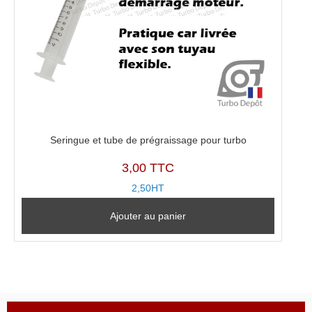
970-
0115,
5304-
970-
0116
Seringue et tube de prégraissage pour turbo
3,00 TTC
2,50HT
Ajouter au panier