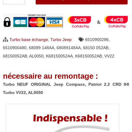
de
Turbo
NEUF
ORIGINAL
Jeep
Turbo base échange
,
Turbo Jeep
6510900286
,
Compass,
6510900480
,
68089 148AA
,
68089148AA
,
68150 052AB
,
Patriot
68150052AB
,
AL0050
,
K68150052AA
,
K68150052AB
,
VV22
2.2
CRD
nécessaire au remontage :
IHI
Turbo
Turbo NEUF ORIGINAL Jeep Compass, Patriot 2.2 CRD IHI
VV22,
Turbo VV22, AL0050
AL0050