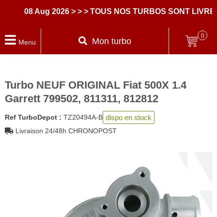
08 Aug 2026
> > > TOUS NOS TURBOS SONT LIVRES 
0
Mon turbo
Menu
Turbo NEUF ORIGINAL Fiat 500X 1.4
Garrett 799502, 811311, 812812
dispo en stock
Ref TurboDepot :
TZ20494A-B
Livraison 24/48h CHRONOPOST