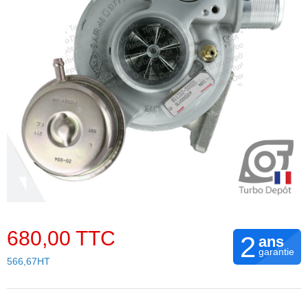
680,00 TTC
2
ans
garantie
566,67HT