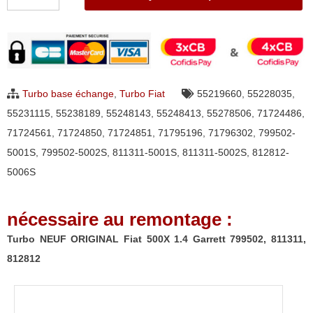
de
Turbo
NEUF
ORIGINAL
Fiat
Turbo base échange
,
Turbo Fiat
55219660
,
55228035
,
500X
55231115
,
55238189
,
55248143
,
55248413
,
55278506
,
71724486
,
1.4
71724561
,
71724850
,
71724851
,
71795196
,
71796302
,
799502-
Garrett
5001S
,
799502-5002S
,
811311-5001S
,
811311-5002S
,
812812-
799502,
5006S
811311,
812812
nécessaire au remontage :
Turbo NEUF ORIGINAL Fiat 500X 1.4 Garrett 799502, 811311,
812812