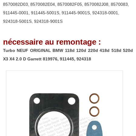
8570082D03
,
8570082E04
,
8570082F05
,
8570082J08
,
8570083
,
X4
911445-0001
,
911445-5001S
,
911445-9001S
,
924318-0001
,
2.0
924318-5001S
,
924318-9001S
D
Garrett
nécessaire au remontage :
819976,
911445,
Turbo NEUF ORIGINAL BMW 118d 120d 220d 418d 518d 520d
924318
X3 X4 2.0 D Garrett 819976, 911445, 924318