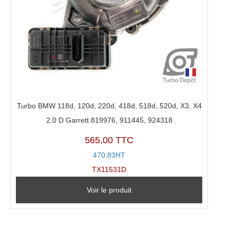
Turbo BMW 118d, 120d, 220d, 418d, 518d, 520d, X3, X4
2.0 D Garrett 819976, 911445, 924318
565,00 TTC
470,83HT
TX11531D
Voir le produit