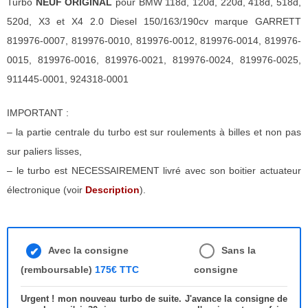
Turbo
NEUF ORIGINAL
pour BMW 118d, 120d, 220d, 418d, 518d,
520d, X3 et X4 2.0 Diesel 150/163/190cv marque GARRETT
819976-0007, 819976-0010, 819976-0012, 819976-0014, 819976-
0015, 819976-0016, 819976-0021, 819976-0024, 819976-0025,
911445-0001, 924318-0001
IMPORTANT :
– la partie centrale du turbo est sur roulements à billes et non pas
sur paliers lisses,
– le turbo est NECESSAIREMENT livré avec son boitier actuateur
électronique (voir
Description
).
Avec la consigne
Sans la
(remboursable)
175€ TTC
consigne
Urgent ! mon nouveau turbo de suite. J'avance la consigne de