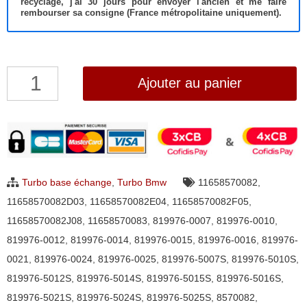
recyclage, j'ai 30 jours pour envoyer l'ancien et me faire
rembourser sa consigne (France métropolitaine uniquement).
quantité
Ajouter au panier
de
Turbo
NEUF
ORIGINAL
BMW
Turbo base échange
,
Turbo Bmw
11658570082
,
118d
11658570082D03
,
11658570082E04
,
11658570082F05
,
120d
11658570082J08
,
11658570083
,
819976-0007
,
819976-0010
,
220d
819976-0012
,
819976-0014
,
819976-0015
,
819976-0016
,
819976-
418d
0021
,
819976-0024
,
819976-0025
,
819976-5007S
,
819976-5010S
,
518d
819976-5012S
,
819976-5014S
,
819976-5015S
,
819976-5016S
,
520d
819976-5021S
,
819976-5024S
,
819976-5025S
,
8570082
,
X3