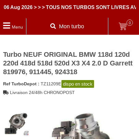
Aug 2026
> > > TOUS NOS TURBOS SONT LIVRES AVEC 
0
Mon turbo
Menu
Turbo NEUF ORIGINAL BMW 118d 120d
220d 418d 518d 520d X3 X4 2.0 D Garrett
819976, 911445, 924318
dispo en stock
Ref TurboDepot :
TZ11209E
Livraison 24/48h CHRONOPOST