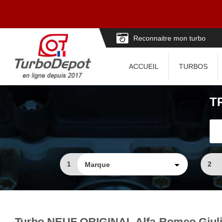
Reconnaitre mon turbo
ACCUEIL
TURBOS
T
1
2
Turbo NEUF ORIGINAL Alfa-Romeo Giuliet