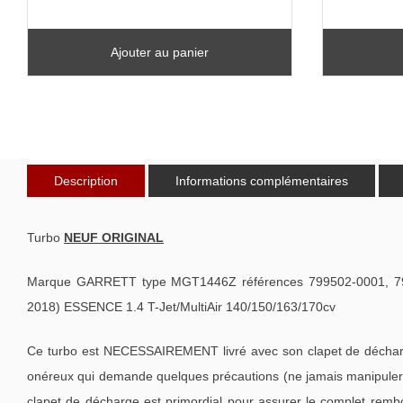
Ajouter au panier
Description
Informations complémentaires
Turbo
NEUF ORIGINAL
Marque GARRETT type MGT1446Z références 799502-0001, 79
2018) ESSENCE 1.4 T-Jet/MultiAir 140/150/163/170cv
Ce turbo est NECESSAIREMENT livré avec son clapet de décharge
onéreux qui demande quelques précautions (ne jamais manipuler l
clapet de décharge est primordial pour assurer le complet remb