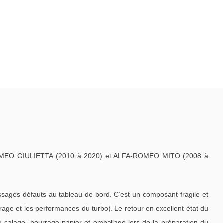
ROMEO GIULIETTA (2010 à 2020) et ALFA-ROMEO MITO (2008 à
ages défauts au tableau de bord. C’est un composant fragile et
ge et les performances du turbo). Le retour en excellent état du
u calage, bourrage papier et emballage lors de la préparation du