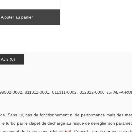
Ajouter au panier
Avis (0)
9502-0002, 811311-0001, 811311-0002, 812812-0006 sur ALFA-
. Sans lui, pas de fonctionnement ni de performance mais des mess
e turbo par le clapet de décharge au risque de dérégler son paramétra
oursement de la consigne (détails
ici
). Conseil : prenez grand soin d