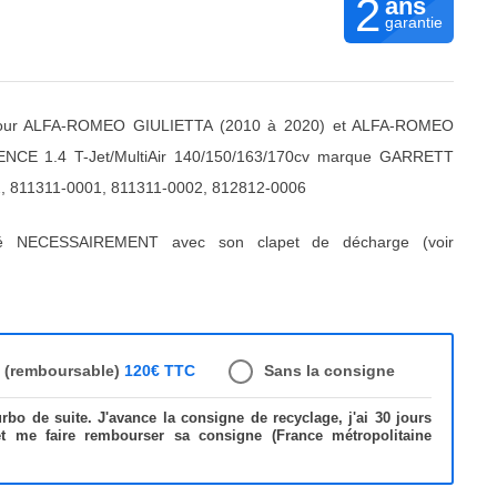
2
ans
garantie
ur ALFA-ROMEO GIULIETTA (2010 à 2020) et ALFA-ROMEO
NCE 1.4 T-Jet/MultiAir 140/150/163/170cv marque GARRETT
, 811311-0001, 811311-0002, 812812-0006
ré NECESSAIREMENT avec son clapet de décharge (voir
e (remboursable)
120€ TTC
Sans la consigne
bo de suite. J'avance la consigne de recyclage, j'ai 30 jours
et me faire rembourser sa consigne (France métropolitaine