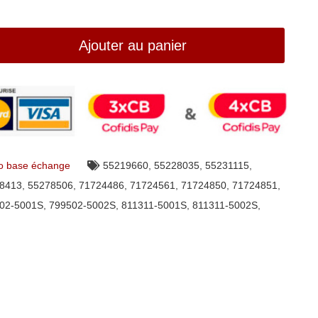
Ajouter au panier
o base échange
55219660
,
55228035
,
55231115
,
8413
,
55278506
,
71724486
,
71724561
,
71724850
,
71724851
,
02-5001S
,
799502-5002S
,
811311-5001S
,
811311-5002S
,