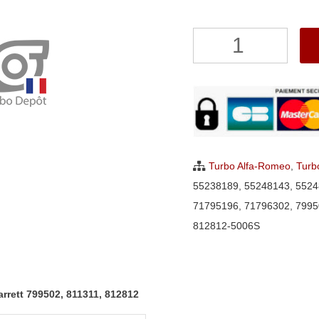
quantité
de
Turbo
NEUF
ORIGINAL
Alfa-
Romeo
Turbo Alfa-Romeo
,
Turb
Giulietta,
55238189
,
55248143
,
5524
Mito
71795196
,
71796302
,
7995
1.4
812812-5006S
T-
Jet
Garrett
rrett 799502, 811311, 812812
799502,
811311,