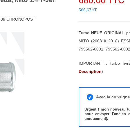
680,00 TTC
566,67HT
4/48h CHRONOPOST
Turbo
NEUF ORIGINAL
po
MITO (2008 à 2018) ESSE
799502-0001, 799502-0002
IMPORTANT : turbo liv
Description
)
Avec la consign
Urgent ! mon nouveau tur
pour envoyer l'ancien 
uniquement).