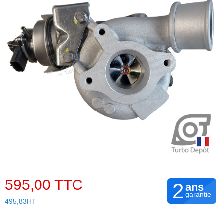
595,00 TTC
2
ans
garantie
495,83HT