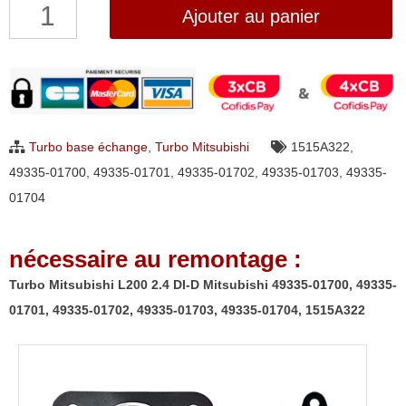
quantité
Ajouter au panier
de
Turbo
Mitsubishi
L200
2.4
Turbo base échange
,
Turbo Mitsubishi
1515A322
,
DI-
49335-01700
,
49335-01701
,
49335-01702
,
49335-01703
,
49335-
D
01704
Mitsubishi
49335-
nécessaire au remontage :
01700,
49335-
Turbo Mitsubishi L200 2.4 DI-D Mitsubishi 49335-01700, 49335-
01701,
01701, 49335-01702, 49335-01703, 49335-01704, 1515A322
49335-
01702,
49335-