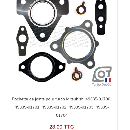
01703,
49335-
01704,
1515A322
Pochette de joints pour turbo Mitsubishi 49335-01700,
49335-01701, 49335-01702, 49335-01703, 49335-
01704
28,00 TTC