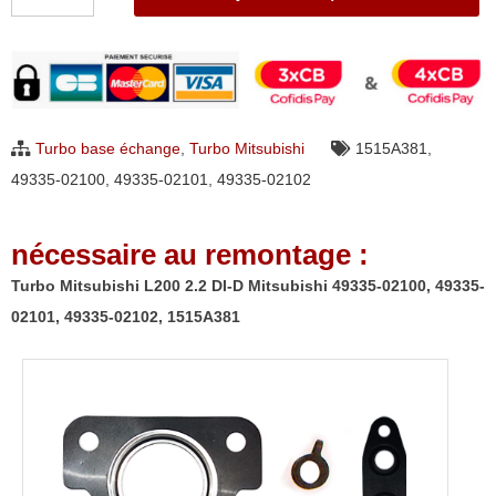
de
Turbo
Mitsubishi
L200
2.2
Turbo base échange
,
Turbo Mitsubishi
1515A381
,
DI-
49335-02100
,
49335-02101
,
49335-02102
D
Mitsubishi
nécessaire au remontage :
49335-
02100,
Turbo Mitsubishi L200 2.2 DI-D Mitsubishi 49335-02100, 49335-
49335-
02101, 49335-02102, 1515A381
02101,
49335-
02102,
1515A381