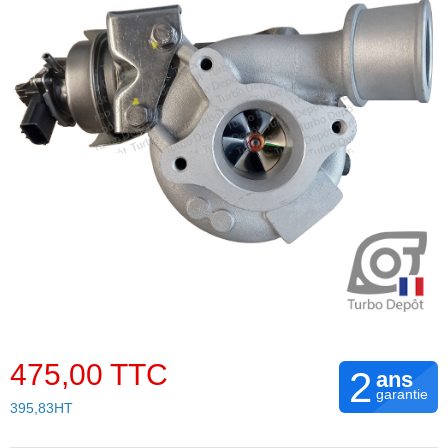
475,00 TTC
2
ans
garantie
395,83HT