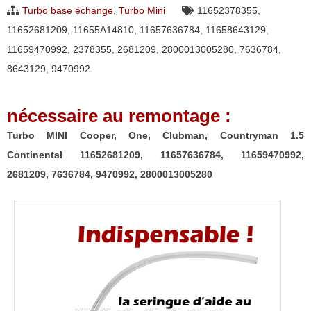
Turbo base échange
,
Turbo Mini
11652378355
,
Clubman,
11652681209
,
11655A14810
,
11657636784
,
11658643129
,
Countryman
11659470992
,
2378355
,
2681209
,
2800013005280
,
7636784
,
1.5
8643129
,
9470992
Continental
11652681209,
nécessaire au remontage :
11657636784,
11659470992,
Turbo MINI Cooper, One, Clubman, Countryman 1.5
2681209,
Continental 11652681209, 11657636784, 11659470992,
7636784,
2681209, 7636784, 9470992, 2800013005280
9470992,
2800013005280