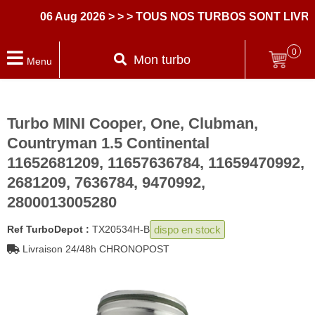
06 Aug 2026
> > > TOUS NOS TURBOS SONT LIVRES
0
Mon turbo
Menu
Turbo MINI Cooper, One, Clubman,
Countryman 1.5 Continental
11652681209, 11657636784, 11659470992,
2681209, 7636784, 9470992,
2800013005280
dispo en stock
Ref TurboDepot :
TX20534H-B
Livraison 24/48h CHRONOPOST