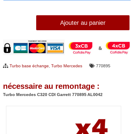
quantité
Ajouter au panier
de
Turbo
Mercedes
C320
CDI
Turbo base échange
,
Turbo Mercedes
770895
Garrett
770895
nécessaire au remontage :
AL0042
Turbo Mercedes C320 CDI Garrett 770895 AL0042