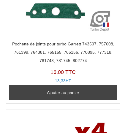
Pochette de joints pour turbo Garrett 743507, 757608,
761399, 764381, 765155, 765156, 770895, 777318,
781743, 781745, 802774
16,00 TTC
13,33HT
Ajouter au panier