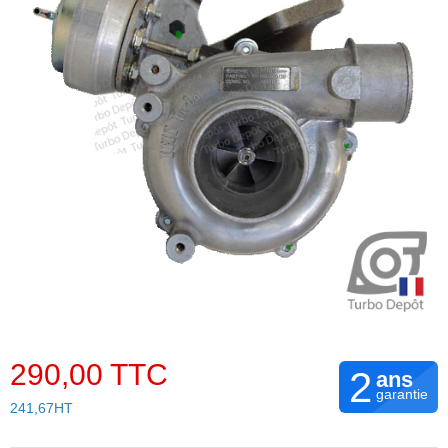
290,00 TTC
2
ans
garantie
241,67HT