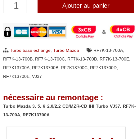
quantité
Ajouter au panier
de
Turbo
Mazda
3,
5,
Turbo base échange
,
Turbo Mazda
RF7K-13-700A
,
6
RF7K-13-700B
,
RF7K-13-700C
,
RF7K-13-700D
,
RF7K-13-700E
,
2.0/2.2
RF7K13700A
,
RF7K13700B
,
RF7K13700C
,
RF7K13700D
,
CD/MZR-
RF7K13700E
,
VJ37
CD
IHI
nécessaire au remontage :
Turbo
VJ37,
Turbo Mazda 3, 5, 6 2.0/2.2 CD/MZR-CD IHI Turbo VJ37, RF7K-
RF7K-
13-700A, RF7K13700A
13-
700A,