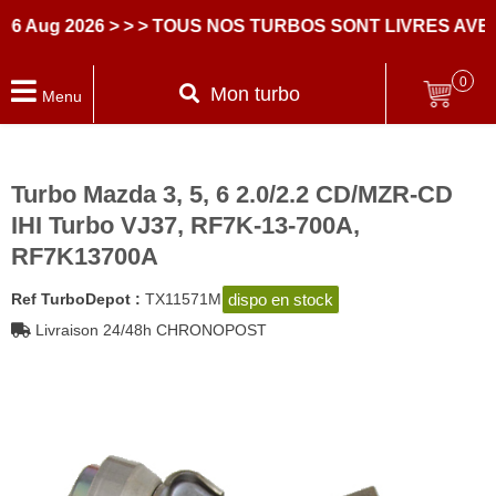
 Aug 2026
> > > TOUS NOS TURBOS SONT LIVRES AVEC
0
Mon turbo
Menu
Turbo Mazda 3, 5, 6 2.0/2.2 CD/MZR-CD
IHI Turbo VJ37, RF7K-13-700A,
RF7K13700A
dispo en stock
Ref TurboDepot :
TX11571M
Livraison 24/48h CHRONOPOST