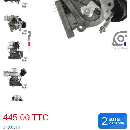
445,00 TTC
2
ans
garantie
370,83HT