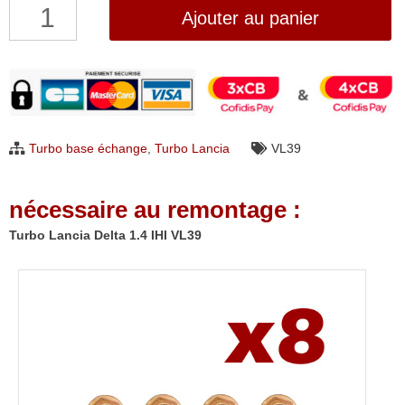
quantité
Ajouter au panier
de
Turbo
Lancia
Delta
1.4
Turbo base échange
,
Turbo Lancia
VL39
IHI
VL39
nécessaire au remontage :
Turbo Lancia Delta 1.4 IHI VL39