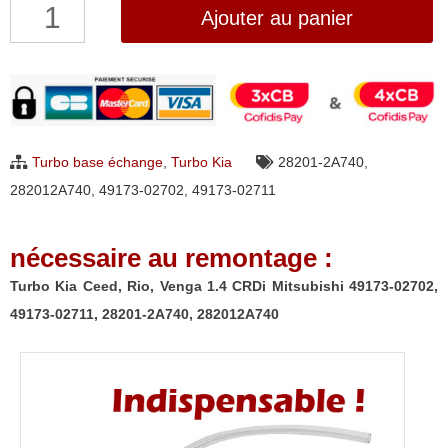
quantité
Ajouter au panier
de
Turbo
Kia
Ceed,
Rio,
Turbo base échange
,
Turbo Kia
28201-2A740
,
Venga
282012A740
,
49173-02702
,
49173-02711
1.4
CRDi
nécessaire au remontage :
Mitsubishi
49173-
Turbo Kia Ceed, Rio, Venga 1.4 CRDi Mitsubishi 49173-02702,
02702,
49173-02711, 28201-2A740, 282012A740
49173-
02711,
28201-
2A740,