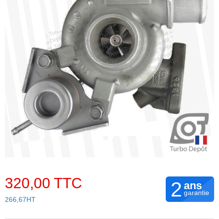
320,00 TTC
2
ans
garantie
266,67HT