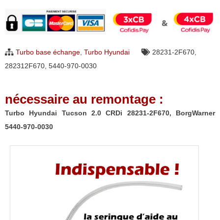
Turbo
Hyundai
Tucson
2.0
Turbo base échange
,
Turbo Hyundai
28231-2F670
,
CRDi
282312F670
,
5440-970-0030
28231-
2F670,
nécessaire au remontage :
BorgWarner
5440-
Turbo Hyundai Tucson 2.0 CRDi 28231-2F670, BorgWarner
970-
5440-970-0030
0030