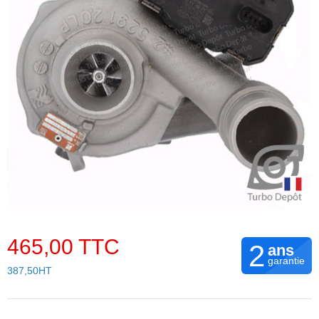
465,00 TTC
2
ans
garantie
387,50HT