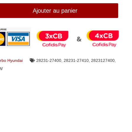
Ajouter au panier
rbo Hyundai
28231-27400
,
28231-27410
,
2823127400
,
3W