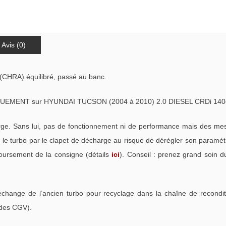
Avis (0)
(CHRA) équilibré, passé au banc.
UEMENT sur HYUNDAI TUCSON (2004 à 2010) 2.0 DIESEL CRDi 140
. Sans lui, pas de fonctionnement ni de performance mais des mess
e turbo par le clapet de décharge au risque de dérégler son paramétra
oursement de la consigne (détails
ici
). Conseil : prenez grand soin d
échange de l’ancien turbo pour recyclage dans la chaîne de recondi
 des CGV).