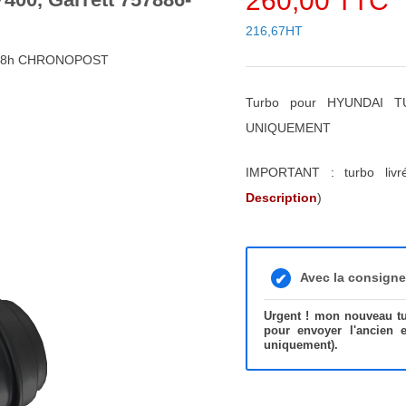
260,00 TTC
216,67HT
4/48h CHRONOPOST
Turbo pour HYUNDAI T
UNIQUEMENT
IMPORTANT : turbo liv
Description
)
Avec la consign
Urgent ! mon nouveau tur
pour envoyer l'ancien 
uniquement).