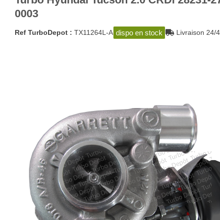
0003
dispo en stock
Ref TurboDepot :
TX11264L-A
Livraison 2