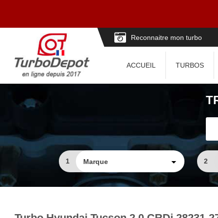
Reconnaitre mon turbo
ACCUEIL
TURBOS
T
1
2
Turbo Hyundai Tucson 2.0 CRDi 28231-27