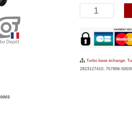
quantité
de
Turbo
Hyundai
Tucson
2.0
CRDi
Turbo base échange
,
Tu
28231-
2823127410
,
757886-500
27400,
Garrett
757886-
-0003
0003