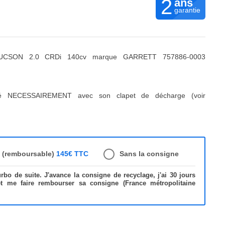
2
ans
garantie
UCSON 2.0 CRDi 140cv marque GARRETT 757886-0003
ré NECESSAIREMENT avec son clapet de décharge (voir
e (remboursable)
145€ TTC
Sans la consigne
bo de suite. J'avance la consigne de recyclage, j'ai 30 jours
et me faire rembourser sa consigne (France métropolitaine