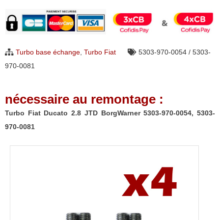
Turbo
Fiat
Ducato
2.8
Turbo base échange
,
Turbo Fiat
5303-970-0054 / 5303-
JTD
970-0081
BorgWarner
5303-
nécessaire au remontage :
970-
0054,
Turbo Fiat Ducato 2.8 JTD BorgWarner 5303-970-0054, 5303-
5303-
970-0081
970-
0081