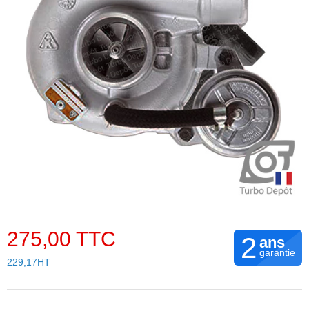
275,00 TTC
2
ans
garantie
229,17HT