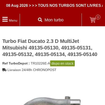
8 Aug 2026
> > > TOUS NOS TURBOS SONT LIVRES AVE
0
Mon turbo
Menu
Turbo Fiat Ducato 2.3 D MultiJet
Mitsubishi 49135-05130, 49135-05131,
49135-05132, 49135-05134, 49135-05140
dispo en stock
Ref TurboDepot :
TR10226E-A
Livraison 24/48h CHRONOPOST