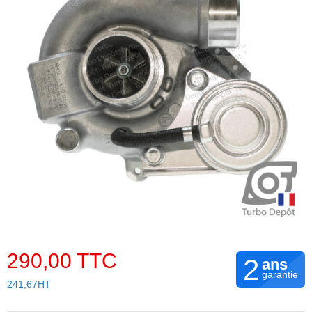
290,00 TTC
2
ans
garantie
241,67HT