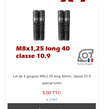
05134,
49135-
05140
Lot de 4 goujons M8x1.25 long 40mm, classe 10.9
spécial turbo
5,00 TTC
4,17HT