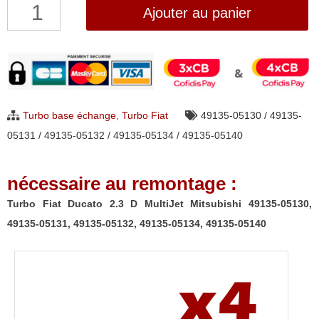
quantité
Ajouter au panier
de
Turbo
Fiat
Ducato
2.3
Turbo base échange
,
Turbo Fiat
49135-05130 / 49135-
D
05131 / 49135-05132 / 49135-05134 / 49135-05140
MultiJet
Mitsubishi
nécessaire au remontage :
49135-
05130,
Turbo Fiat Ducato 2.3 D MultiJet Mitsubishi 49135-05130,
49135-
49135-05131, 49135-05132, 49135-05134, 49135-05140
05131,
49135-
05132,
49135-