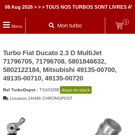
8 Aug 2026
> > > TOUS NOS TURBOS SONT LIVRES AVEC
0
Mon turbo
Menu
Turbo Fiat Ducato 2.3 D MultiJet
71796705, 71796708, 5801846632,
5802122184, Mitsubishi 49135-00700,
49135-00710, 49135-00720
dispo en stock
Ref TurboDepot :
TX10328E
Livraison 24/48h CHRONOPOST