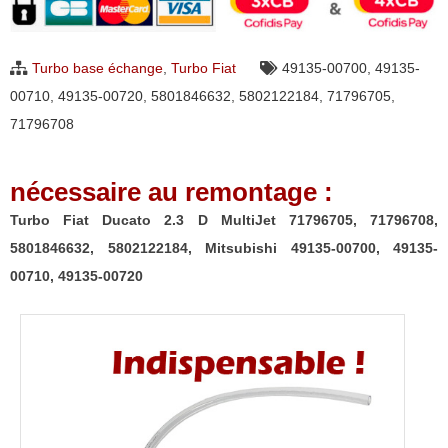
Ducato
2.3
Turbo base échange
,
Turbo Fiat
49135-00700
,
49135-
D
00710
,
49135-00720
,
5801846632
,
5802122184
,
71796705
,
MultiJet
71796708
71796705,
71796708,
nécessaire au remontage :
5801846632,
5802122184,
Turbo Fiat Ducato 2.3 D MultiJet 71796705, 71796708,
Mitsubishi
5801846632, 5802122184, Mitsubishi 49135-00700, 49135-
49135-
00710, 49135-00720
00700,
49135-
00710,
49135-
00720