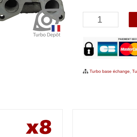
quantité
de
Turbo
Dodge
Caliber
Avenger
2.0
Turbo base échange
,
Tu
CRD
Garrett
756062