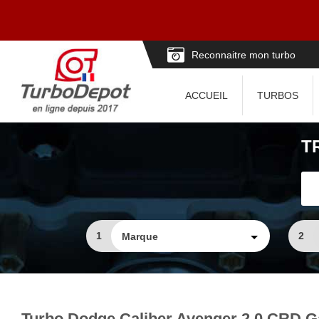
Reconnaitre mon turbo
ACCUEIL
TURBOS
T
1
2
Turbo Dodge Caliber Avenger 2.0 CRD Ga