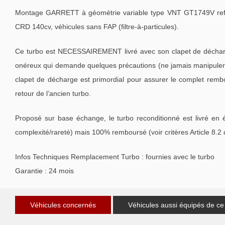
Montage GARRETT à géométrie variable type VNT GT1749V re
CRD 140cv, véhicules sans FAP (filtre-à-particules).
Ce turbo est NECESSAIREMENT livré avec son clapet de décharge
onéreux qui demande quelques précautions (ne jamais manipuler l
clapet de décharge est primordial pour assurer le complet remb
retour de l’ancien turbo.
Proposé sur base échange, le turbo reconditionné est livré en 
complexité/rareté) mais 100% remboursé (voir critères Article 8.2
Infos Techniques Remplacement Turbo : fournies avec le turbo
Garantie : 24 mois
Véhicules concernés
Véhicules aussi équipés de ce