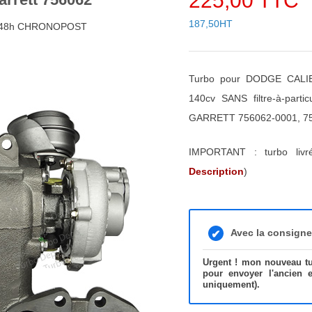
225,00 TTC
187,50HT
4/48h CHRONOPOST
Turbo pour DODGE CALIB
140cv SANS filtre-à-parti
GARRETT 756062-0001, 75
IMPORTANT : turbo liv
Description
)
Avec la consign
Urgent ! mon nouveau tur
pour envoyer l'ancien 
uniquement).