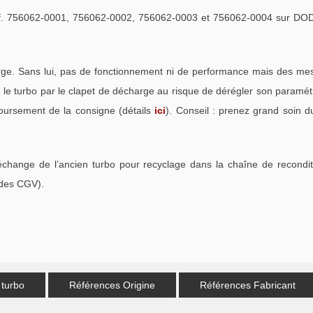
f. 756062-0001, 756062-0002, 756062-0003 et 756062-0004 sur DO
. Sans lui, pas de fonctionnement ni de performance mais des mess
e turbo par le clapet de décharge au risque de dérégler son paramétra
oursement de la consigne (détails
ici
). Conseil : prenez grand soin d
échange de l’ancien turbo pour recyclage dans la chaîne de recondi
 des CGV).
 turbo
Références Origine
Références Fabricant