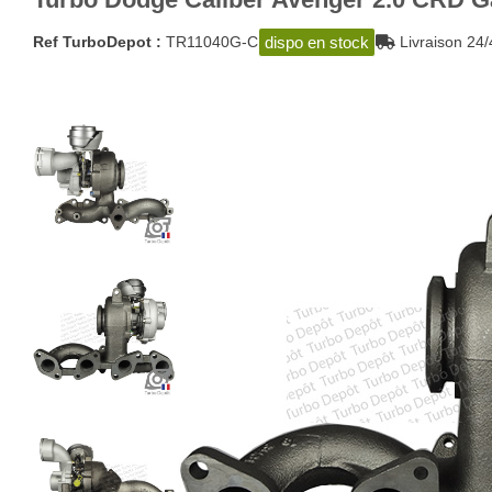
dispo en stock
Ref TurboDepot :
TR11040G-C
Livraison 2