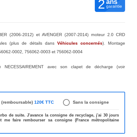
2
ans
garantie
ER (2006-2012) et AVENGER (2007-2014) moteur 2.0 CRD
cules (plus de détails dans
Véhicules concernés
). Montage
6062-0002, 756062-0003 et 756062-0004
ré NECESSAIREMENT avec son clapet de décharge (voir
e (remboursable)
120€ TTC
Sans la consigne
bo de suite. J'avance la consigne de recyclage, j'ai 30 jours
et me faire rembourser sa consigne (France métropolitaine