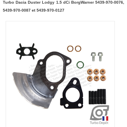
970-
Turbo Dacia Duster Lodgy 1.5 dCi BorgWarner 5439-970-0076,
0087
5439-970-0087 et 5439-970-0127
et
5439-
970-
0127