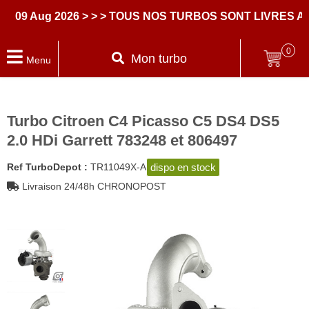
 Aug 2026
> > > TOUS NOS TURBOS SONT LIVRES AVEC
0
Mon turbo
Menu
Turbo Citroen C4 Picasso C5 DS4 DS5
2.0 HDi Garrett 783248 et 806497
dispo en stock
Ref TurboDepot :
TR11049X-A
Livraison 24/48h CHRONOPOST