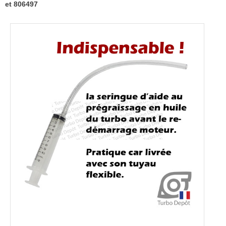
783248
et 806497
et
806497