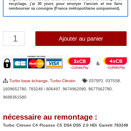
recyclage, j'ai 30 jours pour envoyer l'ancien et me faire
rembourser sa consigne (France métropolitaine uniquement).
quantité
Ajouter au panier
de
Turbo
Citroen
C4
Picasso
Turbo base échange
,
Turbo Citroën
0375P2
,
0375S8
,
C5
1609652780
,
783248 / 806497
,
9674962080
,
9677062780
,
DS4
9688361580
DS5
2.0
nécessaire au remontage :
HDi
Garrett
Turbo Citroen C4 Picasso C5 DS4 DS5 2.0 HDi Garrett 783248