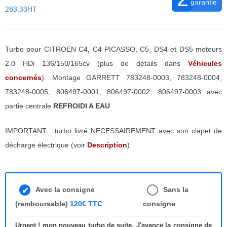
garantie
283,33HT
Turbo pour CITROEN C4, C4 PICASSO, C5, DS4 et DS5 moteurs
2.0 HDi 136/150/165cv (plus de détails dans
Véhicules
concernés
). Montage GARRETT 783248-0003, 783248-0004,
783248-0005, 806497-0001, 806497-0002, 806497-0003 avec
partie centrale
REFROIDI A EAU
IMPORTANT : turbo livré NECESSAIREMENT avec son clapet de
décharge électrique (voir
Description
)
Avec la consigne
Sans la
(remboursable)
120€ TTC
consigne
Urgent ! mon nouveau turbo de suite. J'avance la consigne de