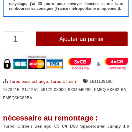
recyclage, j'ai 30 jours pour envoyer l'ancien et me faire
rembourser sa consigne (France métropolitaine uniquement).
quantité
Ajouter au panier
de
Turbo
Citroen
Berlingo
C3
Turbo base échange
,
Turbo Citroën
1611139180
,
C4
1873215
,
2141951
,
49172-03000
,
9804945280
,
FM5Q-6K682-BA
,
DS3
FM5Q6K682BA
Spacetourer
Jumpy
nécessaire au remontage :
1.6
HDi/BlueHDi
Turbo Citroen Berlingo C3 C4 DS3 Spacetourer Jumpy 1.6