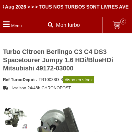
g 2026
> > > TOUS NOS TURBOS SONT LIVRES AVEC DE
0
Mon turbo
Menu
Turbo Citroen Berlingo C3 C4 DS3
Spacetourer Jumpy 1.6 HDi/BlueHDi
Mitsubishi 49172-03000
dispo en stock
Ref TurboDepot :
TR10038D-B
Livraison 24/48h CHRONOPOST