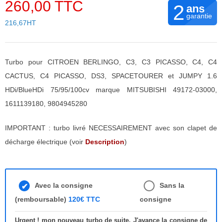
260,00 TTC
2
ans
garantie
216,67HT
Turbo pour CITROEN BERLINGO, C3, C3 PICASSO, C4, C4
CACTUS, C4 PICASSO, DS3, SPACETOURER et JUMPY 1.6
HDi/BlueHDi 75/95/100cv marque MITSUBISHI 49172-03000,
1611139180, 9804945280
IMPORTANT : turbo livré NECESSAIREMENT avec son clapet de
décharge électrique (voir
Description
)
Avec la consigne
Sans la
(remboursable)
120€ TTC
consigne
Urgent ! mon nouveau turbo de suite. J'avance la consigne de