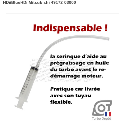
Mitsubishi
HDi/BlueHDi Mitsubishi 49172-03000
49172-
03000