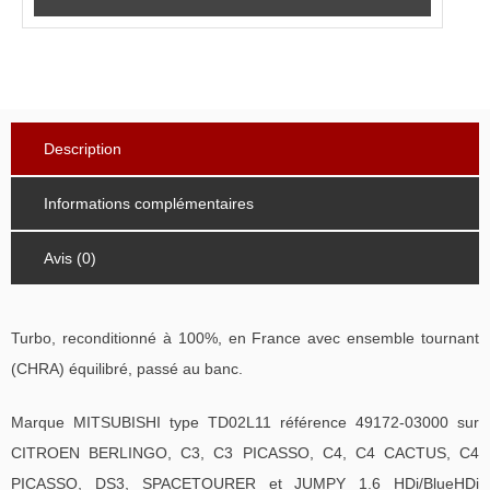
Description
Informations complémentaires
Avis (0)
Turbo, reconditionné à 100%, en France avec ensemble tournant
(CHRA) équilibré, passé au banc.
Marque MITSUBISHI type TD02L11 référence 49172-03000 sur
CITROEN BERLINGO, C3, C3 PICASSO, C4, C4 CACTUS, C4
PICASSO, DS3, SPACETOURER et JUMPY 1.6 HDi/BlueHDi