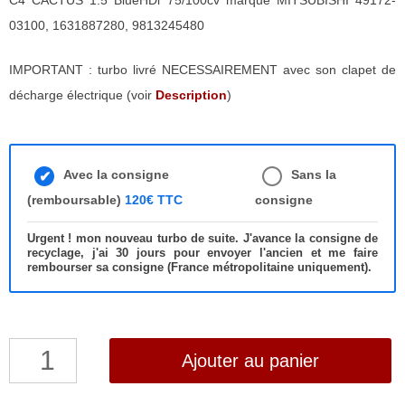
C4 CACTUS 1.5 BlueHDi 75/100cv marque MITSUBISHI 49172-
03100, 1631887280, 9813245480
IMPORTANT : turbo livré NECESSAIREMENT avec son clapet de
décharge électrique (voir
Description
)
Avec la consigne
Sans la
(remboursable)
120€ TTC
consigne
Urgent ! mon nouveau turbo de suite. J'avance la consigne de
recyclage, j'ai 30 jours pour envoyer l'ancien et me faire
rembourser sa consigne (France métropolitaine uniquement).
quantité
Ajouter au panier
de
Turbo