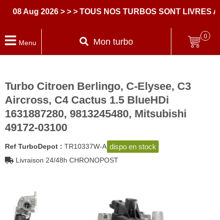
8 Aug 2026
> > > TOUS NOS TURBOS SONT LIVRES AVE
0
Mon turbo
Menu
Turbo Citroen Berlingo, C-Elysee, C3
Aircross, C4 Cactus 1.5 BlueHDi
1631887280, 9813245480, Mitsubishi
49172-03100
dispo en stock
Ref TurboDepot :
TR10337W-A
Livraison 24/48h CHRONOPOST