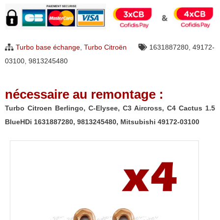
Citroen
Berlingo,
C-
Turbo base échange
,
Turbo Citroën
1631887280
,
49172-
Elysee,
03100
,
9813245480
C3
Aircross,
nécessaire au remontage :
C4
Cactus
Turbo Citroen Berlingo, C-Elysee, C3 Aircross, C4 Cactus 1.5
1.5
BlueHDi 1631887280, 9813245480, Mitsubishi 49172-03100
BlueHDi
1631887280,
9813245480,
Mitsubishi
49172-
03100