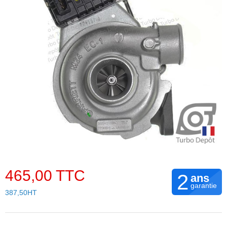
465,00 TTC
2
ans
garantie
387,50HT