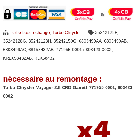
Turbo
Chrysler
Voyager
2.8
Turbo base échange
,
Turbo Chrysler
35242128F
,
CRD
35242128G
,
35242128H
,
35242159G
,
6803499AA
,
6803499AB
,
Garrett
6803499AC
,
68158432AB
,
771955-0001 / 803423-0002
,
771955-
KRLX58432AB
,
RLX58432
0001,
803423-
nécessaire au remontage :
0002
Turbo Chrysler Voyager 2.8 CRD Garrett 771955-0001, 803423-
0002