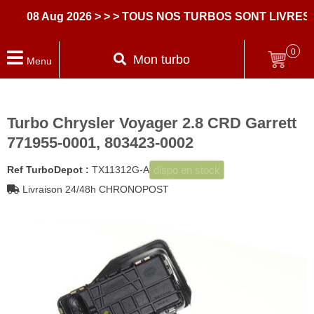
08 Aug 2026
> > > TOUS NOS TURBOS SONT LIVRES AV
0
Mon turbo
Menu
Turbo Chrysler Voyager 2.8 CRD Garrett
771955-0001, 803423-0002
dispo en stock
Ref TurboDepot :
TX11312G-A
Livraison 24/48h CHRONOPOST