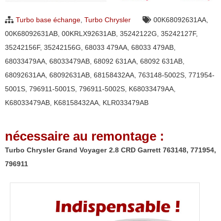
Voyager
Turbo base échange
,
Turbo Chrysler
00K68092631AA
,
2.8
00K68092631AB
,
00KRLX92631AB
,
35242122G
,
35242127F
,
CRD
35242156F
,
35242156G
,
68033 479AA
,
68033 479AB
,
Garrett
68033479AA
,
68033479AB
,
68092 631AA
,
68092 631AB
,
763148,
68092631AA
,
68092631AB
,
68158432AA
,
763148-5002S
,
771954-
771954,
5001S
,
796911-5001S
,
796911-5002S
,
K68033479AA
,
796911
K68033479AB
,
K68158432AA
,
KLR033479AB
nécessaire au remontage :
Turbo Chrysler Grand Voyager 2.8 CRD Garrett 763148, 771954,
796911