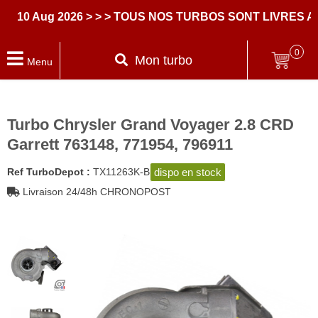
10 Aug 2026
> > > TOUS NOS TURBOS SONT LIVRES AV
0
Mon turbo
Menu
Turbo Chrysler Grand Voyager 2.8 CRD
Garrett 763148, 771954, 796911
dispo en stock
Ref TurboDepot :
TX11263K-B
Livraison 24/48h CHRONOPOST