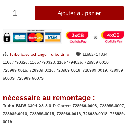
quantité
Ajouter au panier
de
Turbo
BMW
330d
X3
Turbo base échange
,
Turbo Bmw
11652414334
,
3.0
11657790326
,
11657790328
,
11657794025
,
728989-0010
,
D
728989-0015
,
728989-0016
,
728989-0018
,
728989-0019
,
728989-
Garrett
5003S
,
728989-5007S
728989-
0003,
nécessaire au remontage :
728989-
0007,
Turbo BMW 330d X3 3.0 D Garrett 728989-0003, 728989-0007,
728989-
728989-0010, 728989-0015, 728989-0016, 728989-0018, 728989-
0010,
0019