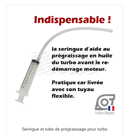
728989-
0015,
728989-
0016,
728989-
0018,
728989-
0019
Seringue et tube de prégraissage pour turbo