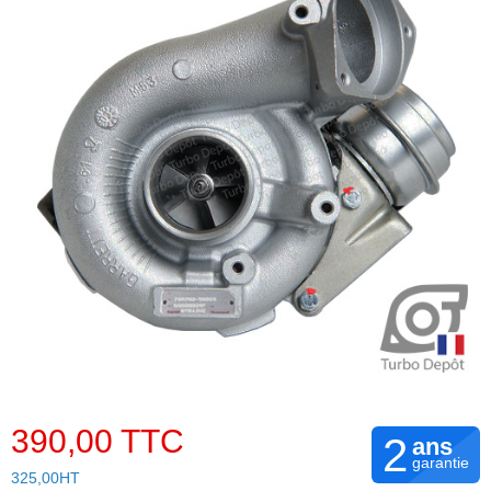
390,00 TTC
2
ans
garantie
325,00HT