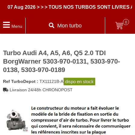
7 Aug 2026
> > > TOUS NOS TURBOS SONT LIVRES AVE
0
Mon turbo
Menu
Turbo Audi A4, A5, A6, Q5 2.0 TDI
BorgWarner 5303-970-0131, 5303-970-
0138, 5303-970-0189
dispo en stock
Ref TurboDepot :
TX11121B-A
Livraison 24/48h CHRONOPOST