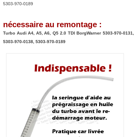
5303-970-0189
0138,
5303-
nécessaire au remontage :
970-
0189
Turbo Audi A4, A5, A6, Q5 2.0 TDI BorgWarner 5303-970-0131,
5303-970-0138, 5303-970-0189