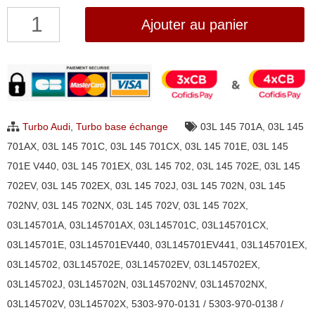
quantité
Ajouter au panier
de
Turbo
Audi
A4,
A5,
Turbo Audi
,
Turbo base échange
03L 145 701A
,
03L 145
A6,
701AX
,
03L 145 701C
,
03L 145 701CX
,
03L 145 701E
,
03L 145
Q5
701E V440
,
03L 145 701EX
,
03L 145 702
,
03L 145 702E
,
03L 145
2.0
702EV
,
03L 145 702EX
,
03L 145 702J
,
03L 145 702N
,
03L 145
TDI
702NV
,
03L 145 702NX
,
03L 145 702V
,
03L 145 702X
,
BorgWarner
03L145701A
,
03L145701AX
,
03L145701C
,
03L145701CX
,
5303-
03L145701E
,
03L145701EV440
,
03L145701EV441
,
03L145701EX
,
970-
03L145702
,
03L145702E
,
03L145702EV
,
03L145702EX
,
0131,
03L145702J
,
03L145702N
,
03L145702NV
,
03L145702NX
,
5303-
03L145702V
,
03L145702X
,
5303-970-0131 / 5303-970-0138 /
970-