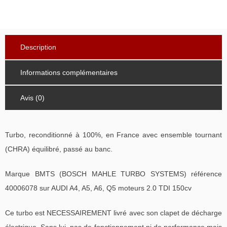
Description
Informations complémentaires
Avis (0)
Turbo, reconditionné à 100%, en France avec ensemble tournant
(CHRA) équilibré, passé au banc.
Marque BMTS (BOSCH MAHLE TURBO SYSTEMS) référence
40006078 sur AUDI A4, A5, A6, Q5 moteurs 2.0 TDI 150cv
Ce turbo est NECESSAIREMENT livré avec son clapet de décharge
électrique. Sans lui, pas de fonctionnement ni de performance mais