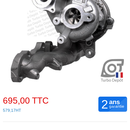
695,00 TTC
2
ans
garantie
579,17HT