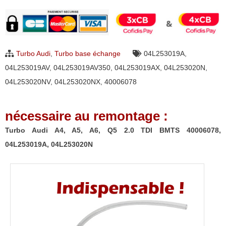
Turbo
Audi
A4,
A5,
Turbo Audi
,
Turbo base échange
04L253019A
,
A6,
04L253019AV
,
04L253019AV350
,
04L253019AX
,
04L253020N
,
Q5
04L253020NV
,
04L253020NX
,
40006078
2.0
TDI
nécessaire au remontage :
BMTS
40006078,
Turbo Audi A4, A5, A6, Q5 2.0 TDI BMTS 40006078,
04L253019A,
04L253019A, 04L253020N
04L253020N