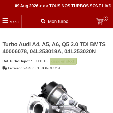
09 Aug 2026
> > > TOUS NOS TURBOS SONT LIVRE
0
Mon turbo
Menu
Turbo Audi A4, A5, A6, Q5 2.0 TDI BMTS
40006078, 04L253019A, 04L253020N
dispo en stock
Ref TurboDepot :
TX11515E
Livraison 24/48h CHRONOPOST