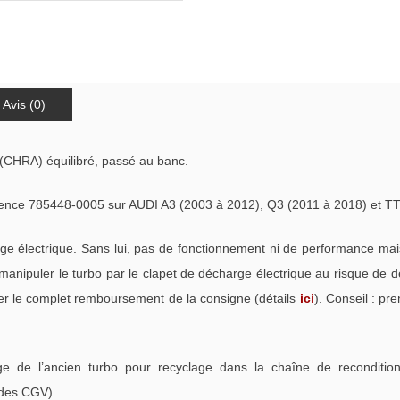
Avis (0)
(CHRA) équilibré, passé au banc.
ce 785448-0005 sur AUDI A3 (2003 à 2012), Q3 (2011 à 2018) et TT 
 électrique. Sans lui, pas de fonctionnement ni de performance ma
anipuler le turbo par le clapet de décharge électrique au risque de 
rer le complet remboursement de la consigne (détails
ici
). Conseil : pr
e de l’ancien turbo pour recyclage dans la chaîne de recondition
 des CGV).