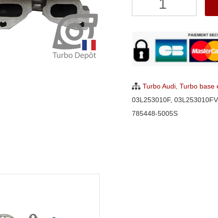
de
Turbo
Audi
A3,
Q3,
TT
Turbo Audi
,
Turbo base
2.0
03L253010F
,
03L253010FV
TDI
785448-5005S
Garrett
785448-
0005