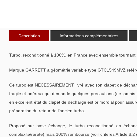
Description
Informations complémentaires
Turbo, reconditionné à 100%, en France avec ensemble tournant 
Marque GARRETT à géométrie variable type GTC1549MVZ référen
Ce turbo est NECESSAIREMENT livré avec son clapet de décharge
fragile et onéreux qui demande quelques précautions (ne jamais m
en excellent état du clapet de décharge est primordial pour assu
préparation du retour de l’ancien turbo.
Proposé sur base échange, le turbo reconditionné en échang
complexité/rareté) mais 100% remboursé (voir critères Article 8.2