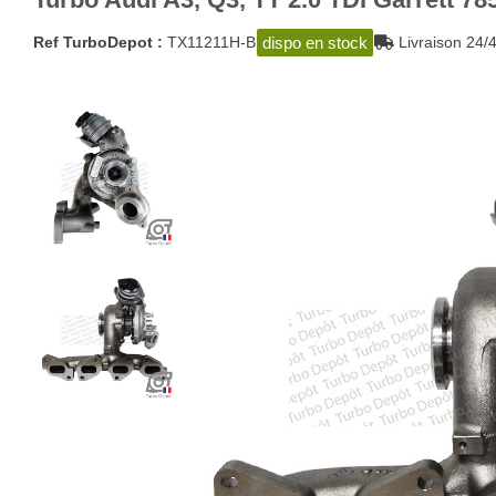
dispo en stock
Ref TurboDepot :
TX11211H-B
Livraison 2