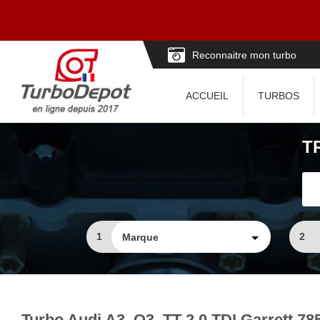
Reconnaitre mon turbo
ACCUEIL
TURBOS
T
1
2
Turbo Audi A3, Q3, TT 2.0 TDI Garrett 7