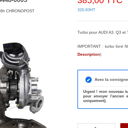
385,00 TTC
320,83HT
4/48h CHRONOPOST
Turbo pour AUDI A3, Q3 e
IMPORTANT : turbo livré N
Description
)
Avec la consign
Urgent ! mon nouveau tur
pour envoyer l'ancien 
uniquement).
quantité