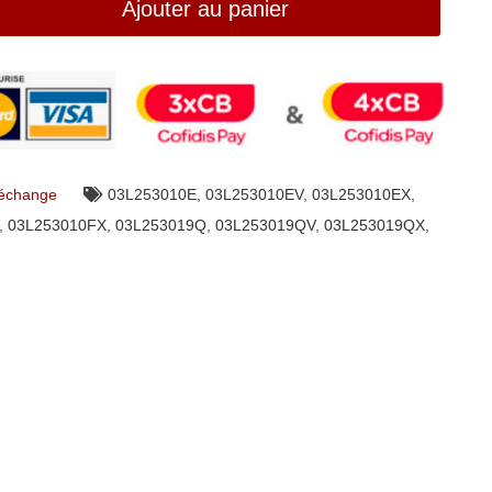
Ajouter au panier
 échange
03L253010E
,
03L253010EV
,
03L253010EX
,
,
03L253010FX
,
03L253019Q
,
03L253019QV
,
03L253019QX
,