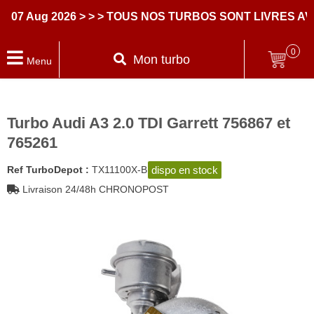
Aug 2026
> > > TOUS NOS TURBOS SONT LIVRES AVEC 
0
Mon turbo
Menu
Turbo Audi A3 2.0 TDI Garrett 756867 et
765261
dispo en stock
Ref TurboDepot :
TX11100X-B
Livraison 24/48h CHRONOPOST