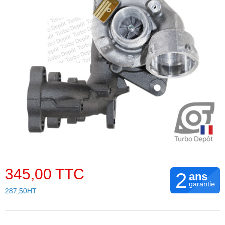
345,00 TTC
2
ans
garantie
287,50HT