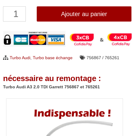
quantité
Ajouter au panier
de
Turbo
Audi
A3
2.0
Turbo Audi
,
Turbo base échange
756867 / 765261
TDI
Garrett
nécessaire au remontage :
756867
et
Turbo Audi A3 2.0 TDI Garrett 756867 et 765261
765261