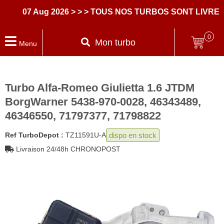
07 Aug 2026
> > > TOUS NOS TURBOS SONT LIVRES 
0
Mon turbo
Menu
Turbo Alfa-Romeo Giulietta 1.6 JTDM
BorgWarner 5438-970-0028, 46343489,
46346550, 71797377, 71798822
dispo en stock
Ref TurboDepot :
TZ11591U-A
Livraison 24/48h CHRONOPOST