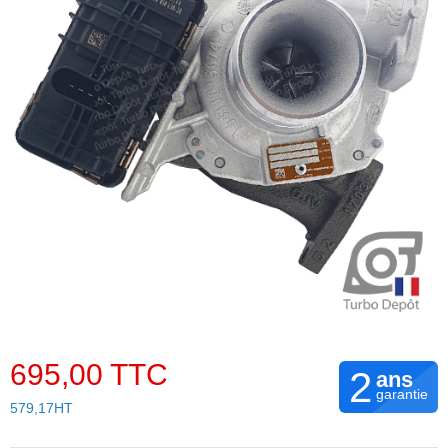
695,00 TTC
2
ans
garantie
579,17HT