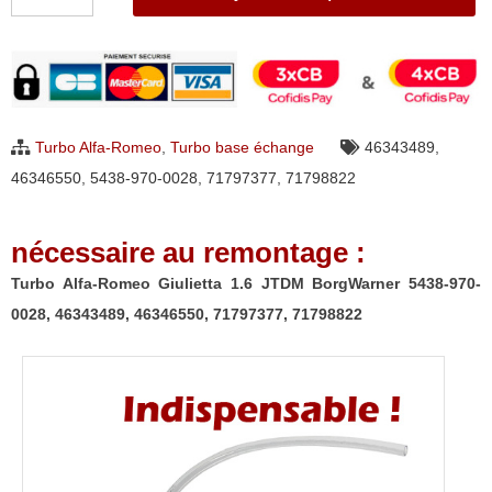
de
Turbo
Alfa-
Romeo
Giulietta
Turbo Alfa-Romeo
,
Turbo base échange
46343489
,
1.6
46346550
,
5438-970-0028
,
71797377
,
71798822
JTDM
BorgWarner
nécessaire au remontage :
5438-
970-
Turbo Alfa-Romeo Giulietta 1.6 JTDM BorgWarner 5438-970-
0028,
0028, 46343489, 46346550, 71797377, 71798822
46343489,
46346550,
71797377,
71798822