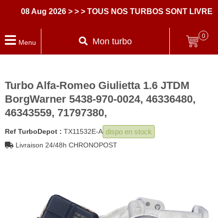
08 Aug 2026
> > > TOUS NOS TURBOS SONT LIVRES 
0
Mon turbo
Menu
Turbo Alfa-Romeo Giulietta 1.6 JTDM
BorgWarner 5438-970-0024, 46336480,
46343559, 71797380,
dispo en stock
Ref TurboDepot :
TX11532E-A
Livraison 24/48h CHRONOPOST