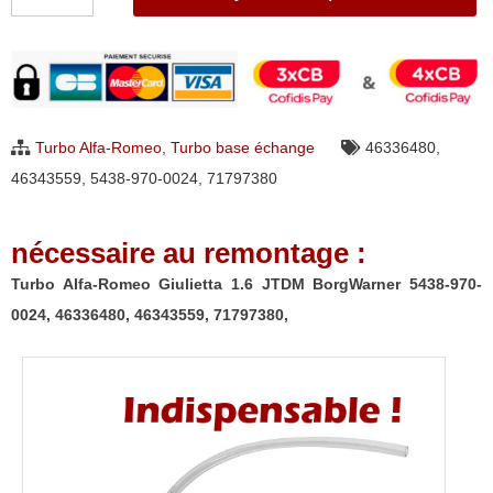
de
Turbo
Alfa-
Romeo
Giulietta
Turbo Alfa-Romeo
,
Turbo base échange
46336480
,
1.6
46343559
,
5438-970-0024
,
71797380
JTDM
BorgWarner
nécessaire au remontage :
5438-
970-
Turbo Alfa-Romeo Giulietta 1.6 JTDM BorgWarner 5438-970-
0024,
0024, 46336480, 46343559, 71797380,
46336480,
46343559,
71797380,