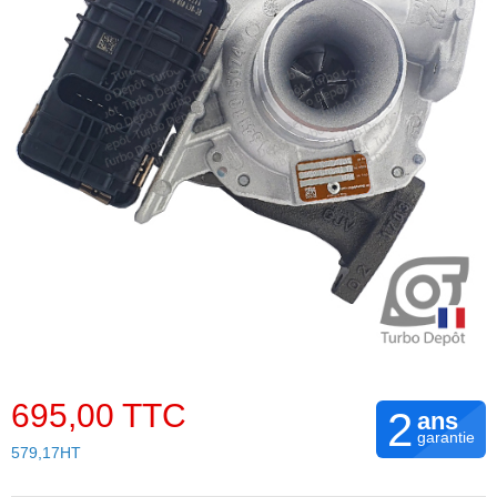
695,00 TTC
2
ans
garantie
579,17HT