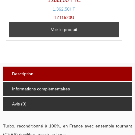
1.635,00 TTC
1.362,50HT
TZ11523U
Voir le produit
Description
Informations complémentaires
Avis (0)
Turbo, reconditionné à 100%, en France avec ensemble tournant
(CHRA) équilibré, passé au banc.