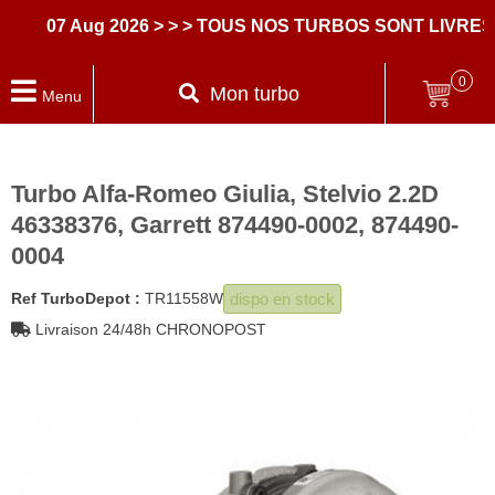
07 Aug 2026
> > > TOUS NOS TURBOS SONT LIVRES A
0
Mon turbo
Menu
Turbo Alfa-Romeo Giulia, Stelvio 2.2D
46338376, Garrett 874490-0002, 874490-
0004
dispo en stock
Ref TurboDepot :
TR11558W
Livraison 24/48h CHRONOPOST