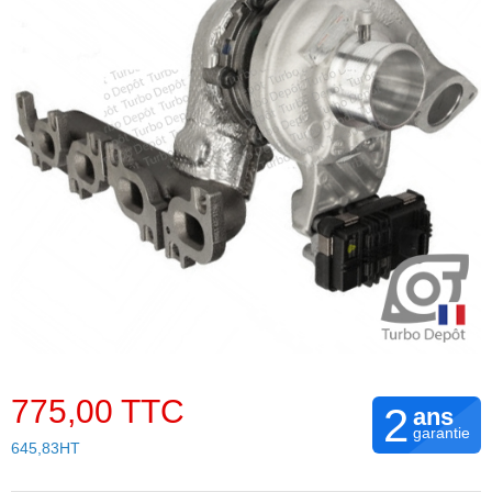
775,00 TTC
2
ans
garantie
645,83HT