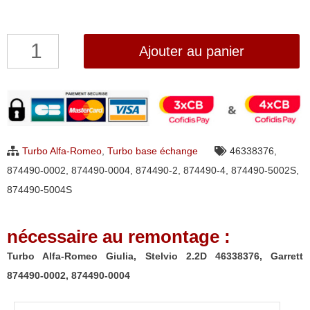
quantité
Ajouter au panier
de
Turbo
Alfa-
Romeo
Giulia,
Turbo Alfa-Romeo
,
Turbo base échange
46338376
,
Stelvio
874490-0002
,
874490-0004
,
874490-2
,
874490-4
,
874490-5002S
,
2.2D
874490-5004S
46338376,
Garrett
nécessaire au remontage :
874490-
0002,
Turbo Alfa-Romeo Giulia, Stelvio 2.2D 46338376, Garrett
874490-
874490-0002, 874490-0004
0004